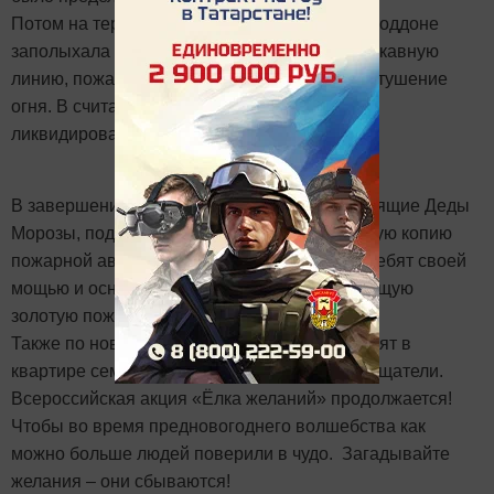
Потом на территории части в специальном поддоне
заполыхала горючая жидкость. Проложив рукавную
линию, пожарные подали ствол ГПС-600 на тушение
огня. В считанные секунды возгорание было
ликвидировано.
В завершение встречи огнеборцы, как настоящие Деды
Морозы, подарили юным гостям уменьшенную копию
пожарной автолестницы, так восхитившей ребят своей
мощью и оснащённостью, а Данису – настоящую
золотую пожарную каску!
Также по новой традиции пожарные установят в
квартире семьи автономные пожарные извещатели.
Всероссийская акция «Ёлка желаний» продолжается!
Чтобы во время предновогоднего волшебства как
можно больше людей поверили в чудо. Загадывайте
желания – они сбываются!