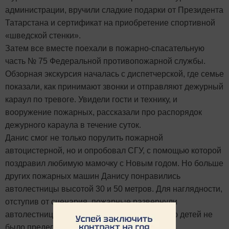
администрации, вручили сладкие подарки от Президента
Татарстана и сертификат на приобретение спортивной
«шведской стенки».
Затем все вместе поехали в пожарно-спасательную
часть № 75 Федеральной противопожарной службы.
Обзорная экскурсия началась с диспетчерской, где семье
показали, как принимают звонки и отправляют дежурный
караул по тревоге. Увидели гости и технику, и
вооружение пожарных, рассказали про распорядок
дежурного караула в течение суток.
Данис смог не только порулить пожарной
автоцистерной, но и опробовал СГУ, с помощью которой
поздравил любимую мамочку с Новым годом. Но больше
других пожарных машин Данису понравились
автолестницы высотой 30 и 50 метров. Для наглядности,
отступив от сценария, пожарные развернули
автолестницу на крышу здания. Восхищению детей не
было предела!