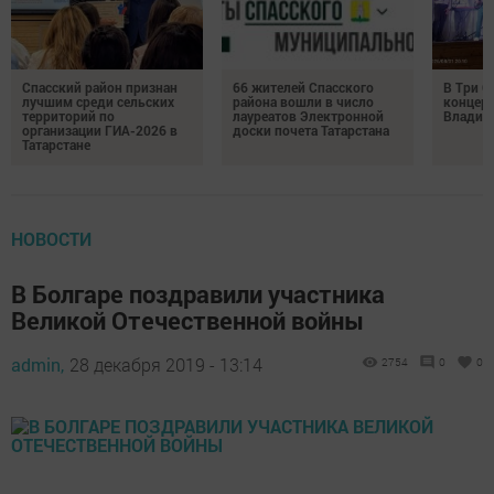
Спасский район признан
66 жителей Спасского
В Три О
лучшим среди сельских
района вошли в число
концерт
территорий по
лауреатов Электронной
Владим
организации ГИА-2026 в
доски почета Татарстана
Татарстане
НОВОСТИ
В Болгаре поздравили участника
Великой Отечественной войны
admin,
28 декабря 2019 - 13:14
2754
0
0