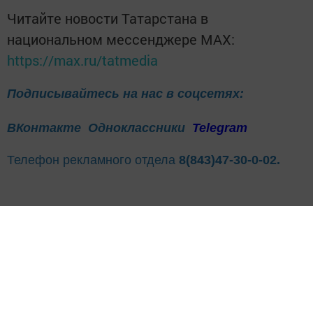
Читайте новости Татарстана в
национальном мессенджере MАХ:
https://max.ru/tatmedia
Подписывайтесь на нас в соцсетях:
ВКонтакте
Одноклассники
Telegram
Телефон рекламного отдела
8(843)47-30-0-02.
Теги:
СПАССКИЙ РАЙОН
ФССП РТ
"УЗНАЙ О СВОИХ ДОЛГАХ"