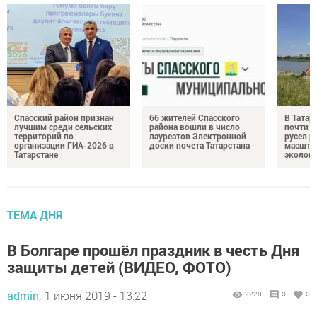
Спасский район признан
66 жителей Спасского
В Татар
лучшим среди сельских
района вошли в число
почти 4
территорий по
лауреатов Электронной
русел р
организации ГИА-2026 в
доски почета Татарстана
масшта
Татарстане
экологи
ТЕМА ДНЯ
В Болгаре прошёл праздник в честь Дня
защиты детей (ВИДЕО, ФОТО)
admin,
1 июня 2019 - 13:22
2228
0
0