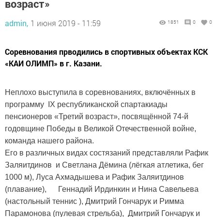
возраст»
admin,
1 июня 2019 - 11:59
1851
0
0
Соревнования прводились в спортивных объектах КСК
«КАИ ОЛИМП» в г. Казани.
Неплохо выступила в соревнованиях, включённых в
программу IХ республиканской спартакиады
пенсионеров «Третий возраст», посвящённой 74-й
годовщине Победы в Великой Отечественной войне,
команда нашего района.
Его в различных видах состязаний представляли Рафик
Заляитдинов и Светлана Дёмина (лёгкая атлетика, бег
1000 м), Луса Ахмадышева и Рафик Заляитдинов
(плавание), Геннадий Ирдинкин и Нина Савельева
(настольный теннис ), Дмитрий Гончарук и Римма
Парамонова (пулевая стрельба), Дмитрий Гончарук и