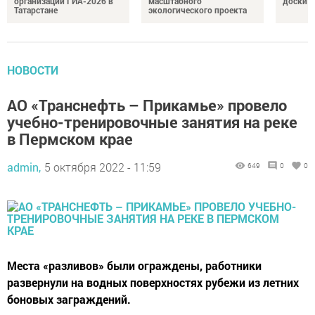
организации ГИА-2026 в
масштабного
доски п
Татарстане
экологического проекта
НОВОСТИ
АО «Транснефть – Прикамье» провело
учебно-тренировочные занятия на реке
в Пермском крае
admin,
5 октября 2022 - 11:59
649
0
0
Места «разливов» были ограждены, работники
развернули на водных поверхностях рубежи из летних
боновых заграждений.