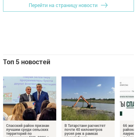
Перейти на страницу новости
Топ 5 новостей
Спасский район признан
В Татарстане расчистят
66 жите
лучшим среди сельских
почти 40 километров
района 
территорий по
русел рек в рамках
лауреат