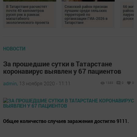
В Татарстане расчистят
Спасский район признан
66 жите
почти 40 километров
лучшим среди сельских
района 
русел рек в рамках
территорий по
лауреат
масштабного
организации ГИА-2026 в
доски п
экологического проекта
Татарстане
НОВОСТИ
За прошедшие сутки в Татарстане
коронавирус выявлен у 67 пациентов
admin,
13 ноября 2020 - 11:11
1333
0
0
Общее количество случаев заражения достигло 9111.