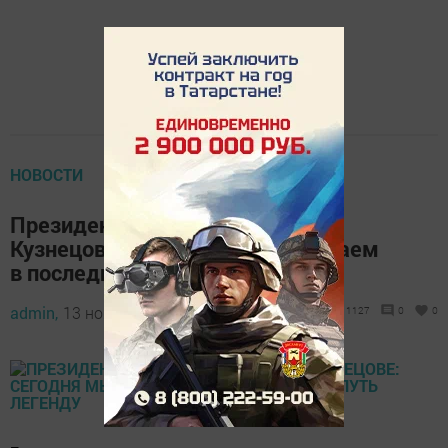
НОВОСТИ
Президент Татарстана о Борисе
Кузнецове: Сегодня мы провожаем
в последний путь легенду
admin,
13 ноября 2020 - 11:37
1127
0
0