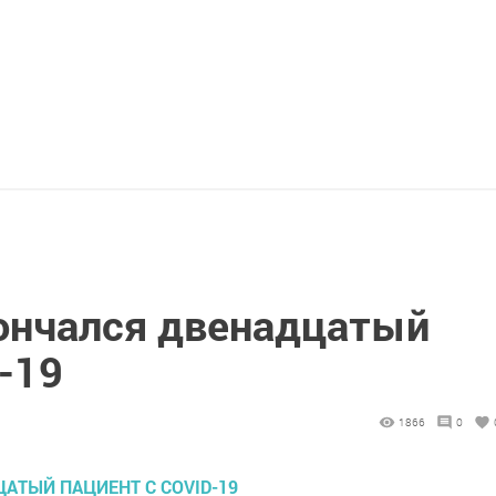
кончался двенадцатый
-19
1866
0