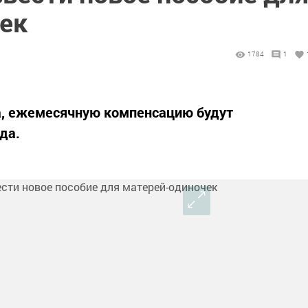
ек
1784
1
инята, ежемесячную компенсацию будут
да.