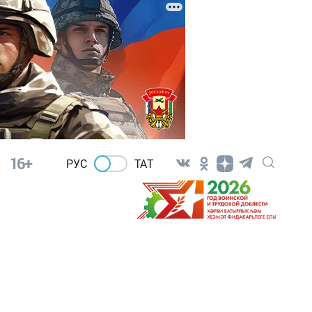
16+
РУС
ТАТ
я