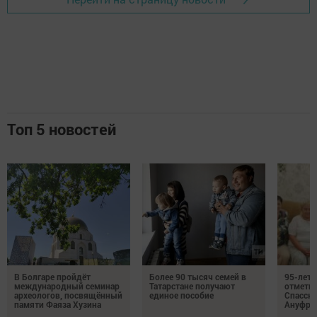
Топ 5 новостей
В Болгаре пройдёт
Более 90 тысяч семей в
95-лет
международный семинар
Татарстане получают
отмети
археологов, посвящённый
единое пособие
Спасско
памяти Фаяза Хузина
Ануфри