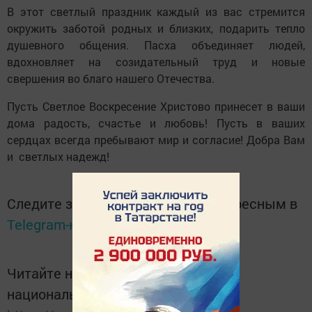
В этот светлый праздник каждый из вас стремится
окружить заботой родных и близких, подарить тепло
душевного общения. Пасха объединяет людей,
вдохновляет на созидательный труд и новые
свершения во благо нашего Отечества.
Пусть Светлое Воскресение Христово принесет в ваши
дома радость, счастье и любовь! Пусть в ваших
сердцах всегда пребывают мир и согласие! Добра Вам
и светлых надежд!
Следите за самым важным и интересным в
Telegram-канале
Татмедиа
Читайте новости Татарстана в
национальном мессенджере MАХ: