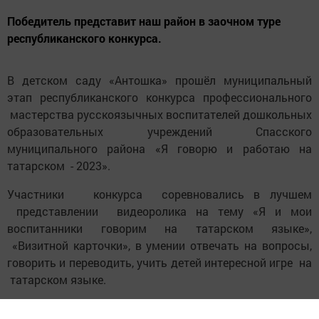
Победитель представит наш район в заочном туре
республиканского конкурса.
В детском саду «Антошка» прошёл муниципальный
этап республиканского конкурса профессионального
мастерства русскоязычных воспитателей дошкольных
образовательных учреждений Спасского
муниципального района «Я говорю и работаю на
татарском - 2023».
Участники конкурса соревновались в лучшем
представлении видеоролика на тему «Я и мои
воспитанники говорим на татарском языке»,
«Визитной карточки», в умении отвечать на вопросы,
говорить и переводить, учить детей интересной игре на
татарском языке.
В финале конкурса за звание победителя