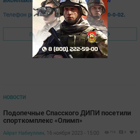
ВКонтакте
Одноклассники
Telegram
Телефон рекламного отдела
8(843)47-30-0-02.
Перейти на страницу новости
НОВОСТИ
Подопечные Спасского ДИПИ посетили
спорткомплекс «Олимп»
Айрат Набиуллин,
16 ноября 2023 - 15:00
710
0
0