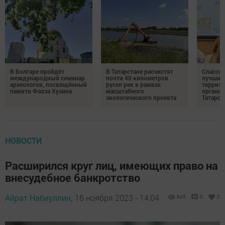
В Болгаре пройдёт
В Татарстане расчистят
Спасски
международный семинар
почти 40 километров
лучшим 
археологов, посвящённый
русел рек в рамках
террито
памяти Фаяза Хузина
масштабного
организ
экологического проекта
Татарст
НОВОСТИ
Расширился круг лиц, имеющих право на
внесудебное банкротство
Айрат Набиуллин,
16 ноября 2023 - 14:04
845
0
0