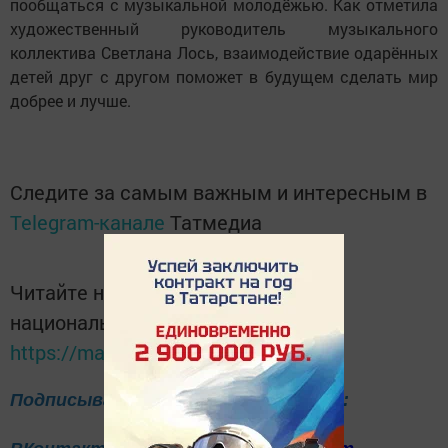
пообщаться с музыкальной молодёжью. Как отметила
художественный руководитель музыкального
коллектива Светлана Лось, взаимодействие одарённых
детей друг с другом поможет в будущем сделать мир
добрее и лучше.
Следите за самым важным и интересным в
Telegram-канале
Татмедиа
Читайте новости Татарстана в
национальном мессенджере MАХ:
https://max.ru/tatmedia
Подписывайтесь на нас в соцсетях: