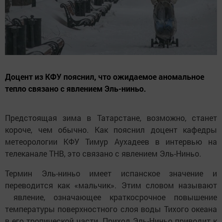
Доцент из КФУ пояснил, что ожидаемое аномальное
тепло связано с явлением Эль-ниньо.
Предстоящая зима в Татарстане, возможно, станет
короче, чем обычно. Как пояснил доцент кафедры
метеорологии КФУ Тимур Аухадеев в интервью на
телеканале ТНВ, это связано с явлением Эль-Ниньо.
Термин Эль-ниньо имеет испанское значение и
переводится как «мальчик». Этим словом называют
явление, означающее краткосрочное повышение
температуры поверхностного слоя воды Тихого океана
в его тропической части. Приход Эль-Ниньо приводит к