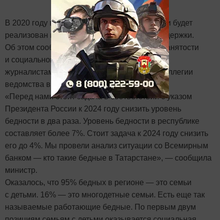
В 2020 году в Татарстане для семей с детьми будет
реализован новый ряд мер социальной поддержки.
Об этом сообщила сегодня министр труда, занятости
и социальной защиты РТ Эльмира Зарипова
журналистам перед заседанием итоговой коллегии
ведомства в Казани.
«Перед нами стоит задача в соответствии с указом
Президента России к 2024 году снизить уровень
бедности в два раза. Уровень бедности в республике
составляет более 7%. Стоит задача к 2024 году снизить
его до 4%. Мы провели анализ ситуации со Всемирным
банком — кто такие бедные в Татарстане», — сообщила
министр.
Оказалось, что 95% бедных в регионе — это семьи
с детьми. 16% — это многодетные семьи. Есть еще так
называемые работающие бедные. По первым двум
позициям семьям с детьми оказывается социальная