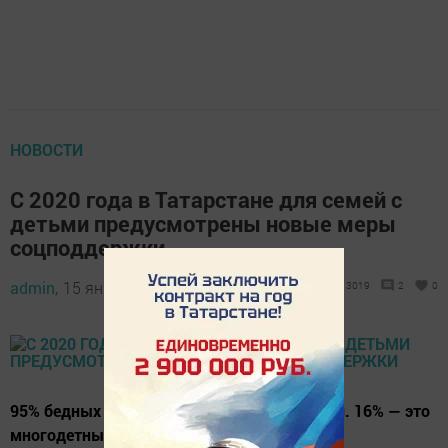
НОВОСТИ
С 2020 года в Татарстане для семей с
детьми предусмотрены новые меры
соцподдержки
admin,
15 января 2020 - 12:15
3019
2
0
95% бедных в регионе — это семьи с детьми. 16% — это
многодетные семьи.