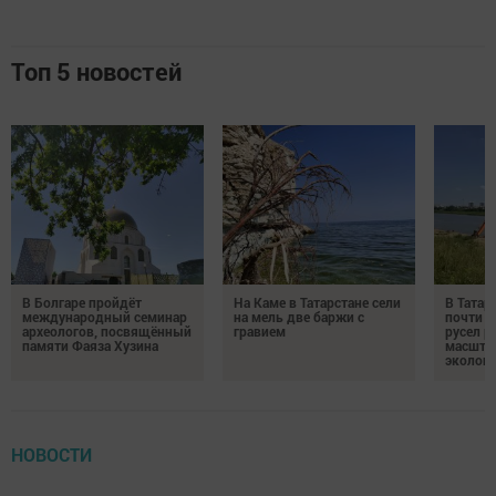
Топ 5 новостей
В Болгаре пройдёт
На Каме в Татарстане сели
В Татар
международный семинар
на мель две баржи с
почти 4
археологов, посвящённый
гравием
русел р
памяти Фаяза Хузина
масшта
экологи
НОВОСТИ