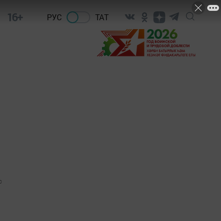
16+
РУС
ТАТ
0