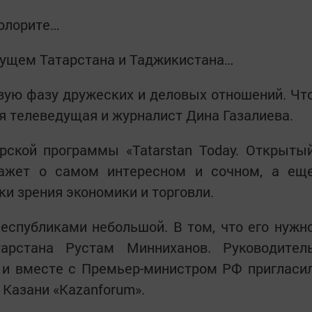
колорите…
дущем Татарстана и Таджикистана…
вую фазу дружеских и деловых отношений. Чт
ая телеведущая и журналист Дина Газалиева.
рской программы «Tatarstan Today. Открыты
кажет о самом интересном и сочном, а ещ
ки зрения экономики и торговли.
еспубликами небольшой. В том, что его нужн
арстана Рустам Минниханов. Руководител
 и вместе с Премьер-министром РФ пригласи
 Казани «Kazanforum».