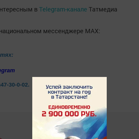
интересным в
Telegram-канале
Татмедиа
в национальном мессенджере MАХ:
етях:
egram
)47-30-0-02.