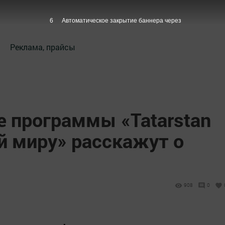
5
Автоматическое закрытие баннера через
Реклама, прайсы
е программы «Tatarstan
й миру» расскажут о
908
0