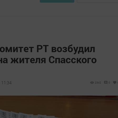
омитет РТ возбудил
на жителя Спасского
 11:34
2342
0