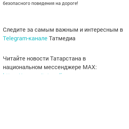
безопасного поведения на дороге!
Следите за самым важным и интересным в
Telegram-канале
Татмедиа
Читайте новости Татарстана в
национальном мессенджере MАХ:
https://max.ru/tatmedia
Подписывайтесь на нас в соцсетях:
ВКонтакте
Одноклассники
Telegram
Телефон рекламного отдела
8(843)47-30-0-02.