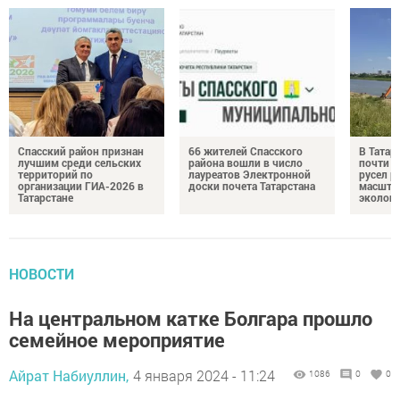
Спасский район признан
66 жителей Спасского
В Татар
лучшим среди сельских
района вошли в число
почти 4
территорий по
лауреатов Электронной
русел р
организации ГИА-2026 в
доски почета Татарстана
масшта
Татарстане
экологи
НОВОСТИ
На центральном катке Болгара прошло
семейное мероприятие
Айрат Набиуллин,
4 января 2024 - 11:24
1086
0
0