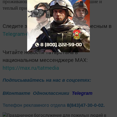
проживающие поблагодарили за их радушие и
теплый прием.
Следите за самым важным и интересным в
Telegram-канале
Татмедиа
Читайте новости Татарстана в
национальном мессенджере MАХ:
https://max.ru/tatmedia
Подписывайтесь на нас в соцсетях:
ВКонтакте
Одноклассники
Telegram
Телефон рекламного отдела
8(843)47-30-0-02.