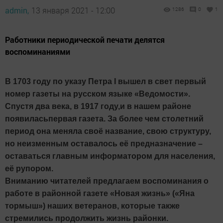
admin,
13 января 2021 - 12:00
1286
0
1
Работники периодической печати делятся
воспоминаниями
В 1703 году по указу Петра
I
вышел в свет первый
номер газеты на русском языке «Ведомости».
Спустя два века, в 1917 году,и в нашем районе
появиласьпервая газета. За более чем столетний
период она меняла своё название, свою структуру,
но неизменным оставалось её предназначение –
оставаться главным информатором для населения,
её рупором.
Вниманию читателей предлагаем воспоминания о
работе в районной газете «Новая жизнь» («Яна
тормыш») наших ветеранов, которые также
стремились продолжить жизнь районки.