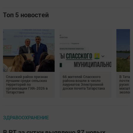
Топ 5 новостей
Спасский район признан
66 жителей Спасского
В Татар
лучшим среди сельских
района вошли в число
почти 4
территорий по
лауреатов Электронной
русел р
организации ГИА-2026 в
доски почета Татарстана
масшта
Татарстане
экологи
ЗДРАВООХРАНЕНИЕ
В РТ за сутки выявлено 87 новых