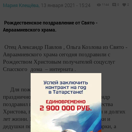
Мария Клещёва,
13 января 2021 - 15:24
1144
0
2
Рождественское поздравление от Свято -
Авраамиевского храма.
Отец Александр Павлов , Ольга Козлова из Свято -
Авраамиевского храма сегодня поздравили с
Рождеством Христовым получателей соцуслуг
Спасского дома – интерната .
Для пожилых людей было проведено
праздничное богослужение, Отец Александр
поздравил прихожан с праздником Рождества
Христова, пожелав им крепкого здоровья и долгих
лет жизни. В завершении встречи бабушки и
дедушки получили Рождественские подарки, а