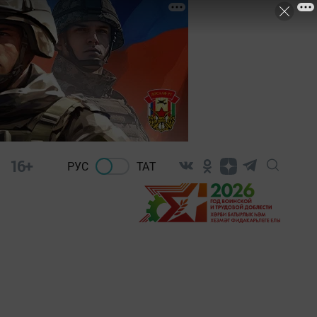
16+
РУС
ТАТ