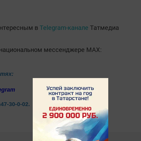
интересным в
Telegram-канале
Татмедиа
в национальном мессенджере MАХ:
етях:
egram
)47-30-0-02.