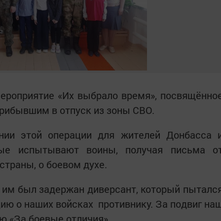
ероприятие «Их выбрало время», посвящённо
рибывшим в отпуск из зоны СВО.
нии этой операции для жителей Донбасса 
орые испытывают воины, получая письма о
страны, о боевом духе.
к им был задержан диверсант, который пыталс
ю о наших войсках противнику. За подвиг на
ю «За боевые отличия».