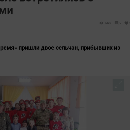
ми
1207
0
время» пришли двое сельчан, прибывших из