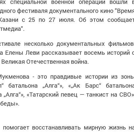
ях специальной военной операции вошли 
дного фестиваля документального кино "Врем
 Казани с 25 по 27 июля. Об этом сообщае
атмедиа".
стивале несколько документальных фильмов
а Елены Леви рассказывает восемь историй 
 Великая Отечественная война.
укменова - это правдивые истории из зон
л“ батальона „Алга“», «„Ак Барс“ батальон
 „Алга“», «Татарский певец — танкист на СВО»
обеды».
н помогает восстанавливать мирную жизнь н