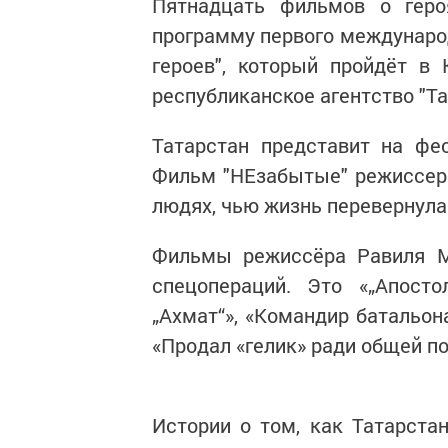
Пятнадцать фильмов о геро
программу первого междунаро
героев", который пройдёт в
республиканское агентство "Т
Татарстан представит на фе
Фильм "НЕзабытые" режиссер
людях, чью жизнь перевернула
Фильмы режиссёра Равиля М
спецопераций. Это «„Апосто
„Ахмат“», «Командир батальона
«Продал «гелик» ради общей п
Истории о том, как Татарста