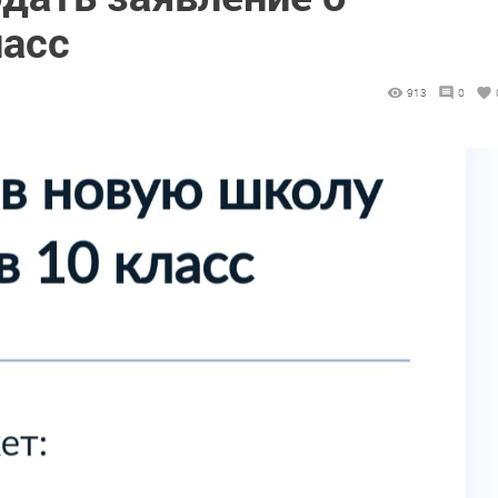
ласс
913
0