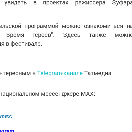
о увидеть в проектах режиссера Зуфар
ельской программой можно ознакомиться н
: Время героев". Здесь также можн
ия в фестивале.
интересным в
Telegram-канале
Татмедиа
в национальном мессенджере MАХ:
етях:
egram