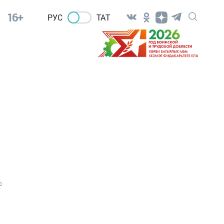
16+
РУС
ТАТ
0