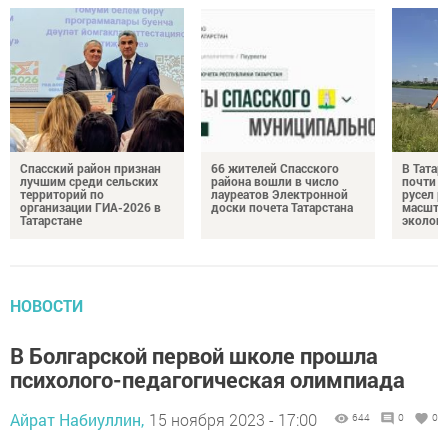
Спасский район признан
66 жителей Спасского
В Татар
лучшим среди сельских
района вошли в число
почти 4
территорий по
лауреатов Электронной
русел р
организации ГИА-2026 в
доски почета Татарстана
масшта
Татарстане
экологи
НОВОСТИ
В Болгарской первой школе прошла
психолого-педагогическая олимпиада
Айрат Набиуллин,
15 ноября 2023 - 17:00
644
0
0