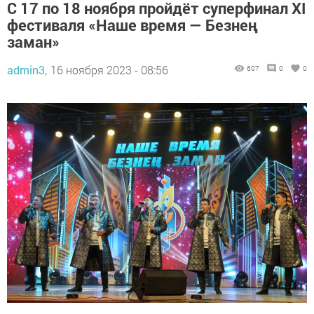
С 17 по 18 ноября пройдёт суперфинал XI
фестиваля «Наше время — Безнең
заман»
admin3,
16 ноября 2023 - 08:56
607
0
0