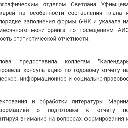
иографическим отделом Светлана Уфимцев
карей на особенности составления плана 
 порядке заполнения формы 6-НК и указала н
месячного мониторинга по посещениям АИ
ость статистической отчетности.
ова предоставила коллегам "Календар
провела консультацию по годовому отчёту н
ческое, информационное и социально-правово
ектования и обработки литературы Марин
нформацией о подготовке к отчёту п
нтируя внимание на вопросах формирования 
.