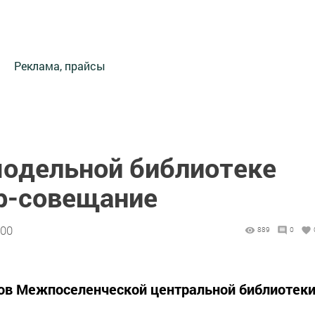
Реклама, прайсы
модельной библиотеке
р-совещание
:00
889
0
ов Межпоселенческой центральной библиотек