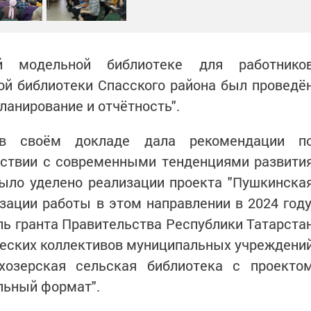
й модельной библиотеке для работнико
й библиотеки Спасского района был проведё
ланирование и отчётность".
в своём докладе дала рекомендации п
тствии с современными тенденциями развити
ыло уделено реализации проекта "Пушкинска
изации работы в этом направлении в 2024 году
ь гранта Правительства Республики Татарста
ческих коллективов муниципальных учреждени
хозерская сельская библиотека с проекто
альный формат".