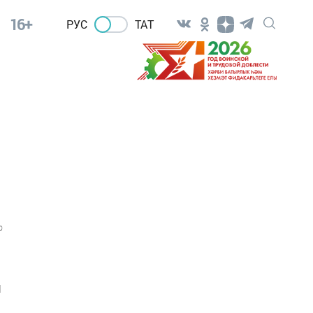
16+
РУС
ТАТ
0
и