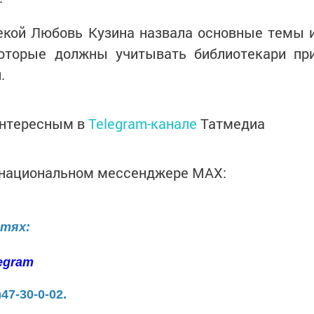
екой Любовь Кузина назвала основные темы 
которые должны учитывать библиотекари пр
.
интересным в
Telegram-канале
Татмедиа
в национальном мессенджере MАХ:
етях:
egram
)47-30-0-02.