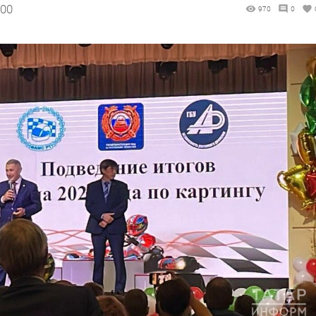
:00
970
0