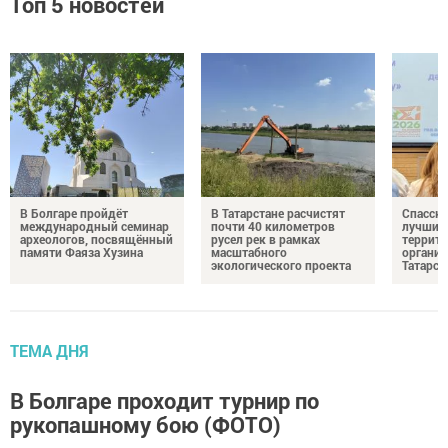
Топ 5 новостей
В Болгаре пройдёт
В Татарстане расчистят
Спасски
международный семинар
почти 40 километров
лучшим 
археологов, посвящённый
русел рек в рамках
террито
памяти Фаяза Хузина
масштабного
организ
экологического проекта
Татарст
ТЕМА ДНЯ
В Болгаре проходит турнир по
рукопашному бою (ФОТО)