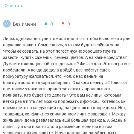
Ответить
Без имени
0
0
Липы, однозначно, уничтожили для того, чтобы было место для
парковки машин. Сомневаюсь, что там будет зелёная зона.
Чтобы её создать, на этот погост нужно хорошего грунта
завести, купить саженцы, семена цветов. А на какие средства?
Думаете с жильцов собрать деньжат? Фига с два. Это вчера все
пообещали. А когда до дела дойдёт, все побегут ещё в
прокуратуру жаловаться, что, мол, с нас деньги на
благоустройство двора собирают. С какого перепуга? Плюс за
цветником ухаживать придётся: сажать, пропалывать,
поливать. Кто будет это делать? Это вам не липы, которым
ветки раз в пять лет можно подрезать и фс-с-сё... Хотелось бы
посмотреть на следующий год на цветник во дворе дома. Нет,
товарищи, конфликт со спиливанием лип не завершён. Между
жильцами дома развязалась ещё большая вражда. А бедные
липы... да они просто стали разменной монетой в этом
человеческом конфликте. И очень жаль их, загубленных в