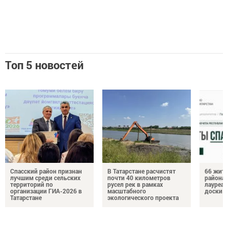
Топ 5 новостей
Спасский район признан
В Татарстане расчистят
66 жите
лучшим среди сельских
почти 40 километров
района 
территорий по
русел рек в рамках
лауреат
организации ГИА-2026 в
масштабного
доски п
Татарстане
экологического проекта