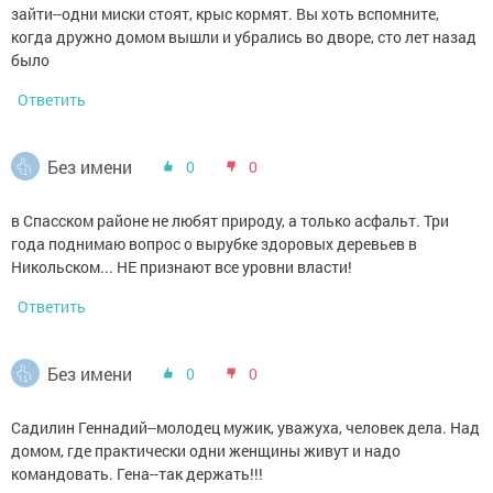
зайти--одни миски стоят, крыс кормят. Вы хоть вспомните,
когда дружно домом вышли и убрались во дворе, сто лет назад
было
Ответить
Без имени
0
0
в Спасском районе не любят природу, а только асфальт. Три
года поднимаю вопрос о вырубке здоровых деревьев в
Никольском... НЕ признают все уровни власти!
Ответить
Без имени
0
0
Садилин Геннадий--молодец мужик, уважуха, человек дела. Над
домом, где практически одни женщины живут и надо
командовать. Гена--так держать!!!