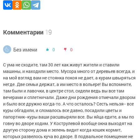
Комментарии
19
Без имени
0
0
С ума не сходите, там 30 лет как живут жители и ставили
машины, и находили место. Мусора много от деревьев всегда, и
на мой взгляд вам не стоянка покоя не дает, а курам швыряться
негде. Две семьи держат, а им место в вольере! Вы вспомните,
там были и лавочки, в центре стол, сидели ведь вы все там
вечерами и сплетничали. Даже дни рождения отмечали двором
и было все дружно когда-то. А что осталось? Сесть нельзя-- все
куры обгадили, и сломалось все давно, посадили цветы и
папортник--куры ваши расшвыряли все. Вы яйца едите, а мы по
говну во дворе ходим. У Кострулевой вообще окна выходят на
другую сторону дома и зелень видит когда кошек кормит,
которых развелось куча во дворе. В подвальное помещение не