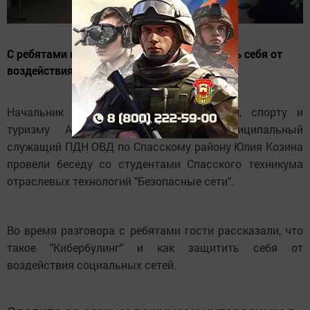
С ребятами поговорили о том, как защитить себя от
воздействия соцсетей.
Начальник отдела по делам молодежи, спорту и
туризму Ахтам Валиахметов и муниципальный
служащий ПДН ОВД по Спасскому району Юлия Козина
провели беседу со студентами Спасского техникума
отраслевых технологий "Безопасные сети".
Во время разговора с ребятами гости рассказали, что
такое "Кибербулинг" и как защитить себя от
воздействия социальных сетей.