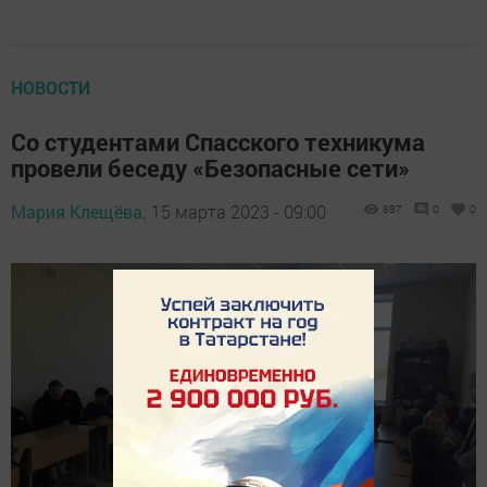
НОВОСТИ
Со студентами Спасского техникума
провели беседу «Безопасные сети»
Мария Клещёва,
15 марта 2023 - 09:00
887
0
0