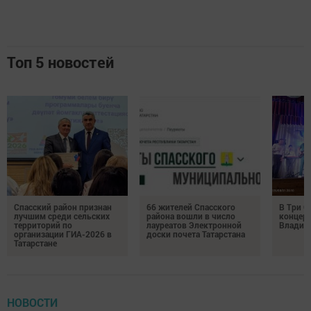
Топ 5 новостей
Спасский район признан
66 жителей Спасского
В Три О
лучшим среди сельских
района вошли в число
концерт
территорий по
лауреатов Электронной
Владим
организации ГИА-2026 в
доски почета Татарстана
Татарстане
НОВОСТИ