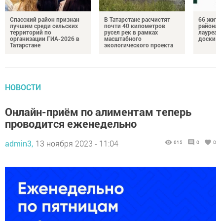
Спасский район признан
В Татарстане расчистят
66 жите
лучшим среди сельских
почти 40 километров
района 
территорий по
русел рек в рамках
лауреат
организации ГИА-2026 в
масштабного
доски п
Татарстане
экологического проекта
НОВОСТИ
Онлайн-приём по алиментам теперь
проводится еженедельно
admin3,
13 ноября 2023 - 11:04
615
0
0