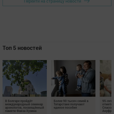
Перейти на страницу новости
Топ 5 новостей
В Болгаре пройдёт
Более 90 тысяч семей в
95-лет
международный семинар
Татарстане получают
отмети
археологов, посвящённый
единое пособие
Спасско
памяти Фаяза Хузина
Ануфри