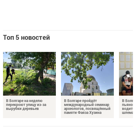
Топ 5 новостей
В Болгаре на неделю
В Болгаре пройдёт
В Болга
перекроют улицу из-за
международный семинар
пьяного
вырубки деревьев
археологов, посвящённый
водител
памяти Фаяза Хузина
шлема