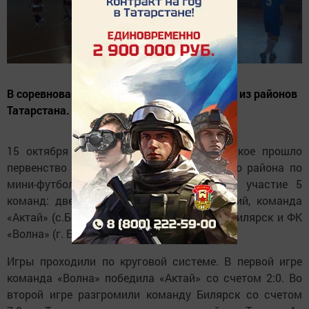
В соревнованиях приняло участие 5 команд из районов
Татарстана.
15 октября 2023 года в п.г.т. Алексеевское прошло
первенство Алексеевского муниципального района по
мини-футболу. В соревнованиях приняло участие 5
команд: две команды хозяев соревнований, команда
«Актай» (с.Базарные Матаки), команда с. Билярск и ФК
«Волна» (г. Болгар).
Игры проходили по круговой системе. В первой игре
команда «Волна» победила «Актай» со счетом 2:0. Во
второй игре разгромили команду Билярск со счетом