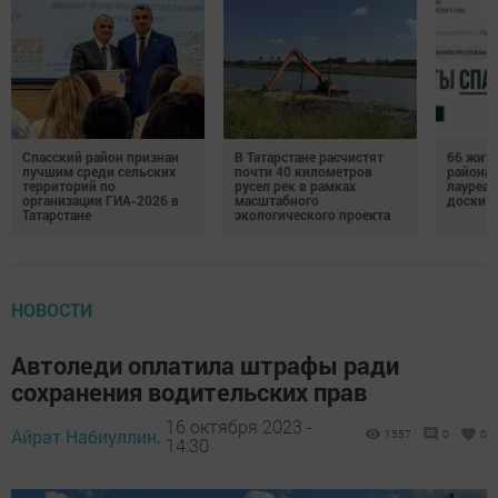
Спасский район признан
В Татарстане расчистят
66 жите
лучшим среди сельских
почти 40 километров
района 
территорий по
русел рек в рамках
лауреат
организации ГИА-2026 в
масштабного
доски п
Татарстане
экологического проекта
НОВОСТИ
Автоледи оплатила штрафы ради
сохранения водительских прав
16 октября 2023 -
Айрат Набиуллин,
1557
0
0
14:30