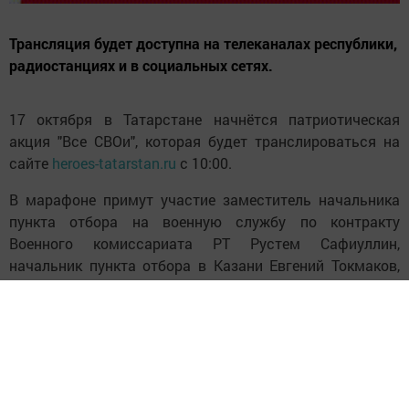
Трансляция будет доступна на телеканалах республики,
радиостанциях и в социальных сетях.
17 октября в Татарстане начнётся патриотическая
акция "Все СВОи", которая будет транслироваться на
сайте
heroes-tatarstan.ru
с 10:00.
В марафоне примут участие заместитель начальника
пункта отбора на военную службу по контракту
Военного комиссариата РТ Рустем Сафиуллин,
начальник пункта отбора в Казани Евгений Токмаков,
заместитель Премьер-министра РТ Лейла Фазлеева.
Участие в марафоне также примут жены и
родственники мобилизованных, заслуженная артистка
РТ Марина Карпова, политолог и российский разведчик
Андрей Безруков, член Общественной палаты РФ
Александр Малькевич, главы муниципальных