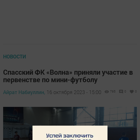
НОВОСТИ
Спасский ФК «Волна» приняли участие в
первенстве по мини-футболу
Айрат Набиуллин,
16 октября 2023 - 15:00
795
0
0