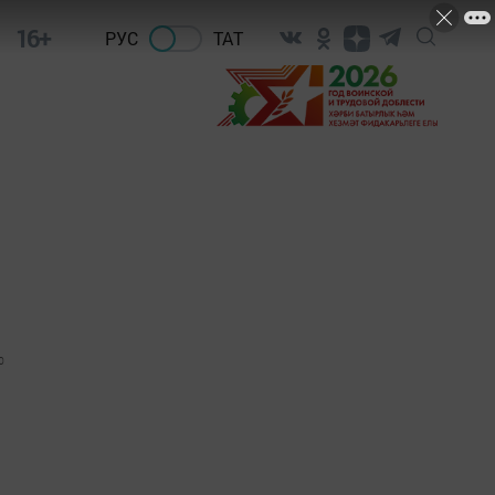
16+
РУС
ТАТ
0