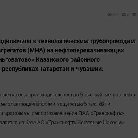
974
0
подключило к технологическим трубопроводам
агрегатов (МНА) на нефтеперекачивающих
ньговатово» Казанского районного
 республиках Татарстан и Чувашии.
ые насосы производительностью 5 тыс. куб. метров нефти
ми электродвигателями мощностью 5 тыс. кВт и
ции программы импортозамещения ПАО «Транснефть»
твляется на базе АО «Транснефть Нефтяные Насосы»