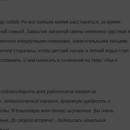
ду собой. Но вот пришло время расставаться, за время
жной семьей. Закрытие лагерной смены немножко грустное 
олненное концертными номерами, зажигательными танцами,
тели старались, чтобы детский лагерь и летний отдых стал
спомнить, о чем написать в сочинение на тему: «Как я
 поблагодарить всех работников лагеря за
, педагогический талант, душевную щедрость и
олы. Я благодарю всех детей за участие. Вы очень
е. До скорой встречи! - поделилась начальник
мина.