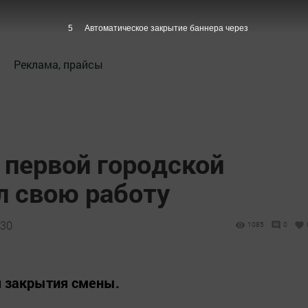
4
Автоматическое закрытие баннера через
Реклама, прайсы
 первой городской
 свою работу
:30
1085
0
я закрытия смены.