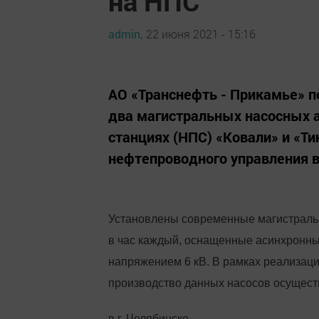
на НПС
admin,
22 июня 2021 - 15:16
АО «Транснефть - Прикамье» 
два магистральных насосных 
станциях (НПС) «Ковали» и «Ти
нефтепроводного управления в
Установлены современные магистральн
в час каждый, оснащенные асинхронны
напряжением 6 кВ. В рамках реализа
производство данных насосов осущес
в г. Челябинске.