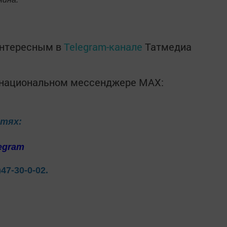
интересным в
Telegram-канале
Татмедиа
в национальном мессенджере MАХ:
етях:
egram
)47-30-0-02.