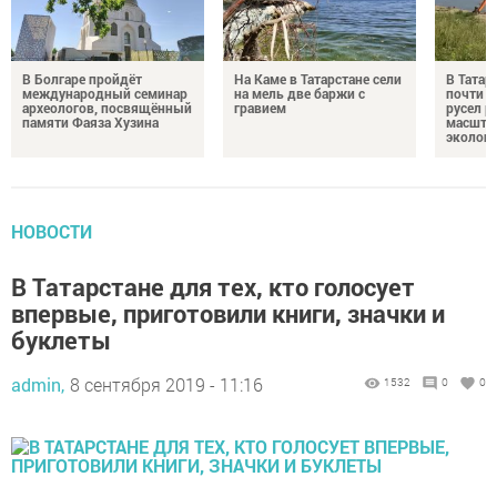
В Болгаре пройдёт
На Каме в Татарстане сели
В Татар
международный семинар
на мель две баржи с
почти 4
археологов, посвящённый
гравием
русел р
памяти Фаяза Хузина
масшта
экологи
НОВОСТИ
В Татарстане для тех, кто голосует
впервые, приготовили книги, значки и
буклеты
admin,
8 сентября 2019 - 11:16
1532
0
0