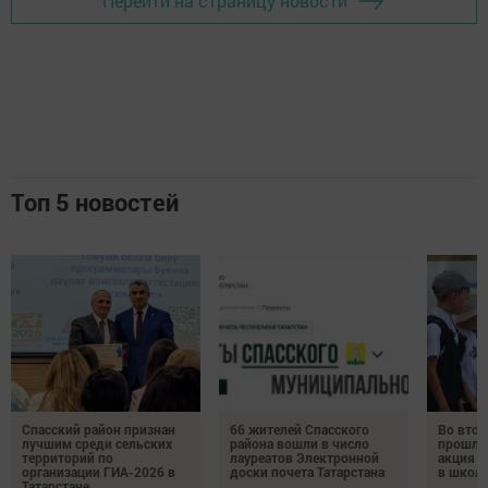
Перейти на страницу новости
Топ 5 новостей
Спасский район признан
66 жителей Спасского
Во втор
лучшим среди сельских
района вошли в число
прошла
территорий по
лауреатов Электронной
акция «
организации ГИА-2026 в
доски почета Татарстана
в школ
Татарстане