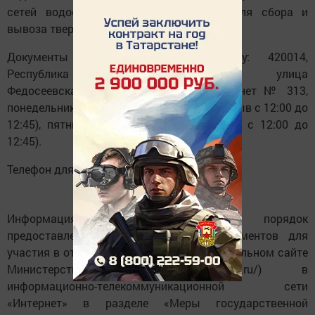
сетей водоснабжения) или площадок для сбора и
вывоза твердых коммунальных отходов.
Документы принимаются по адресу: 420014,
Республика Татарстан, город Казань, улица
Федосеевская, дом № 36, 3 этаж, кабинет № 313,
понедельник-четверг с 8:00 до 17:00 (перерыв с 12:00 до
12:45), пятница с 8:00 до 15:45 (перерыв с 12:00 до
12:45).
Телефон для справок: 8 (843) 221-76-87.
Информация по отбору заявок, порядок
предоставления субсидий, формы документов для
участия в отборе размещаются на официальном сайте
Министерства (https://agro.tatarstan.ru/) в
информационно-телекоммуникационной сети
«Интернет» в разделе «Меры государственной