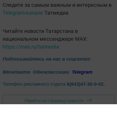
Следите за самым важным и интересным в
Telegram-канале
Татмедиа
Читайте новости Татарстана в
национальном мессенджере MАХ:
https://max.ru/tatmedia
Подписывайтесь на нас в соцсетях:
ВКонтакте
Одноклассники
Telegram
Телефон рекламного отдела
8(843)47-30-0-02.
Перейти на страницу новости