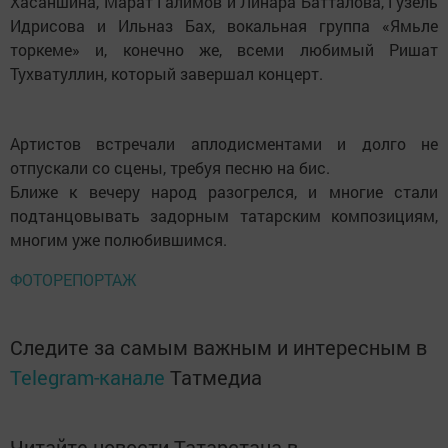
Хасаншина, Марат Галимов и Линара Батталова, Гузель
Идрисова и Ильназ Бах, вокальная группа «Ямьле
торкеме» и, конечно же, всеми любимый Ришат
Тухватуллин, который завершал концерт.
Артистов встречали аплодисментами и долго не
отпускали со сцены, требуя песню на бис.
Ближе к вечеру народ разогрелся, и многие стали
подтанцовывать задорным татарским композициям,
многим уже полюбившимся.
ФОТОРЕПОРТАЖ
Следите за самым важным и интересным в
Telegram-канале
Татмедиа
Читайте новости Татарстана в