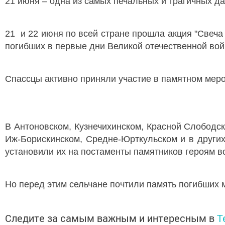
21 июня – одна из самых печальных и трагичных да
21 и 22 июня по всей стране прошла акция "Свеча 
погибших в первые дни Великой отечественной вой
Спассцы активно приняли участие в памятном мер
В Антоновском, Кузнечихинском, Красной Слободск
Иж-Борискинском, Средне-Юрткульском и в других
установили их на постаменты памятников героям в
Но перед этим сельчане почтили память погибших 
Следите за самым важным и интересным в
T