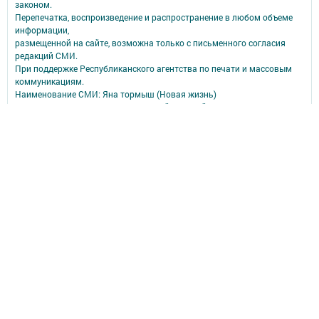
законом.
Перепечатка, воспроизведение и распространение в любом объеме
информации,
размещенной на сайте, возможна только с письменного согласия
редакций СМИ.
При поддержке Республиканского агентства по печати и массовым
коммуникациям.
Наименование СМИ: Яна тормыш (Новая жизнь)
СМИ зарегистрировано Федеральной службой по надзору в сфере
связи,
информационных технологий и массовых коммуникаций
запись о регистрации СМИ ЭЛ № ФС 77 - 90171 от 07.10.2025
ФИО главного редактора: И.о. главного редактора Самородова
Наталья Александровна
Адрес редакции: 422840, Республика Татарстан, Спасский р-н, г.
Болгар, ул. Хирурга Шеронова, д. 23 А
Телефон редакции: 8 (84347) 3-00-02.
e-mail: bolgar_live@tatmedia.com
Сообщить о фактах коррупции можно по электронной почте:
bolgar_live@tatmedia.com
Учредитель СМИ: АО «ТАТМЕДИА»
Антикоррупционная политика
АО «ТАТМЕДИА» использует «cookie»
для персонализации сервисов и
удобства пользователей сайтом.