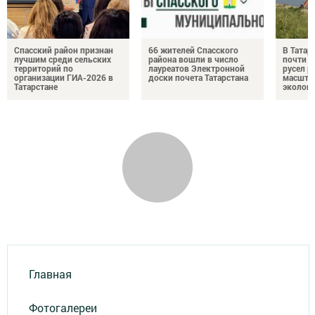
Спасский район признан
66 жителей Спасского
В Татар
лучшим среди сельских
района вошли в число
почти 4
территорий по
лауреатов Электронной
русел р
организации ГИА-2026 в
доски почета Татарстана
масшта
Татарстане
экологи
Главная
Фотогалереи