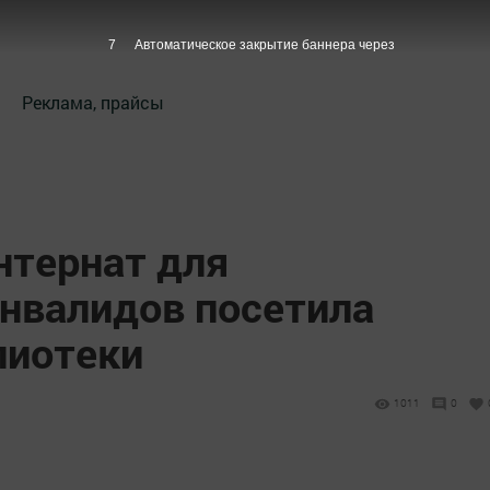
6
Автоматическое закрытие баннера через
Реклама, прайсы
нтернат для
инвалидов посетила
лиотеки
1011
0