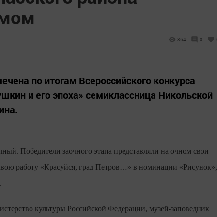
омом
864
0
ечена по итогам Всероссийского конкурса
шкин и его эпоха» семиклассница Никольской
ина.
очный. Победители заочного этапа представляли на очном свои
 свою работу «Красуйся, град Петров…» в номинации «Рисунок»,
.
стерство культуры Российской Федерации, музей-заповедник