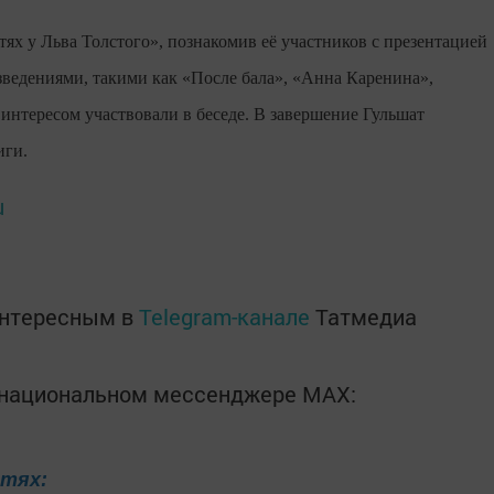
ях у Льва Толстого», познакомив её участников с презентацией
изведениями, такими как «После бала», «Анна Каренина»,
нтересом участвовали в беседе. В завершение Гульшат
иги.
u
интересным в
Telegram-канале
Татмедиа
в национальном мессенджере MАХ:
етях: