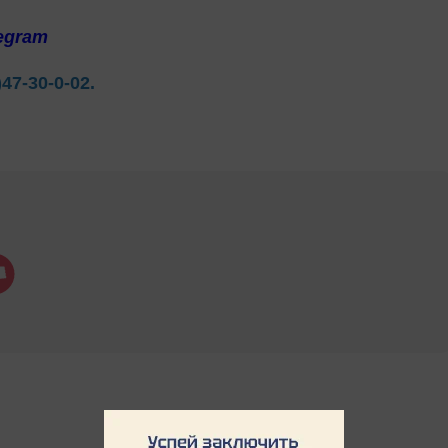
egram
)47-30-0-02.