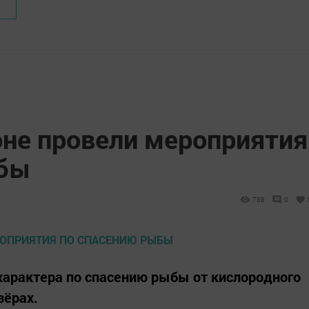
оне провели мероприятия
ыбы
788
0
характера по спасению рыбы от кислородного
зёрах.