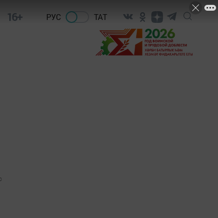
16+
РУС
ТАТ
0