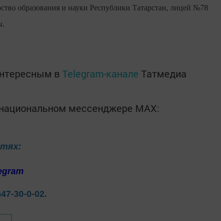
тво образования и науки Республики Татарстан, лицей №78
ы.
интересным в
Telegram-канале
Татмедиа
в национальном мессенджере MАХ:
етях:
egram
)47-30-0-02.