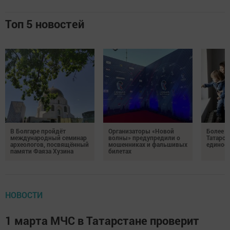
Топ 5 новостей
В Болгаре пройдёт
Организаторы «Новой
Более 9
международный семинар
волны» предупредили о
Татарст
археологов, посвящённый
мошенниках и фальшивых
единое 
памяти Фаяза Хузина
билетах
НОВОСТИ
1 марта МЧС в Татарстане проверит