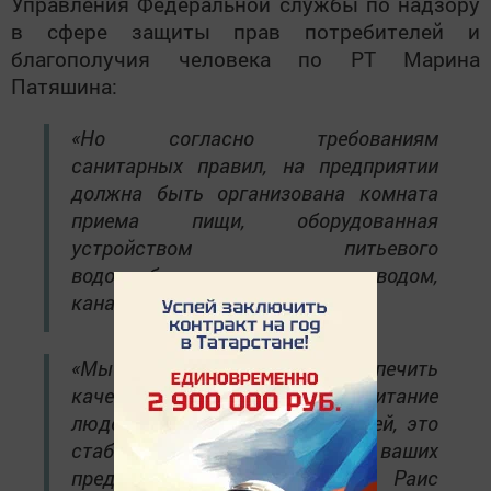
Управления Федеральной службы по надзору
в сфере защиты прав потребителей и
благополучия человека по РТ Марина
Патяшина:
«Но согласно требованиям
санитарных правил, на предприятии
должна быть организована комната
приема пищи, оборудованная
устройством питьевого
водоснабжения, водопроводом,
канализацией и отоплением».
«Мы способны обеспечить
качественное здоровое питание
людей. Это здоровье этих людей, это
стабильность работы ваших
предприятий», - заключил Раис