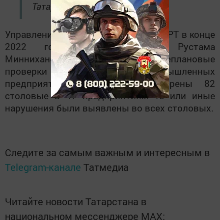
Татарстана Рустам Минниханов.
Управлением Роспотребнадзора по РТ в конце
2022 года по поручению Рустама
Минниханова были проведены внеплановые
проверки столовых крупных промышленных
предприятий республики. Проверены 82
столовые в 47 предприятиях. Те или иные
нарушения были выявлены во всех столовых.
Следите за самым важным и интересным в
Telegram-канале
Татмедиа
Читайте новости Татарстана в
национальном мессенджере MАХ: