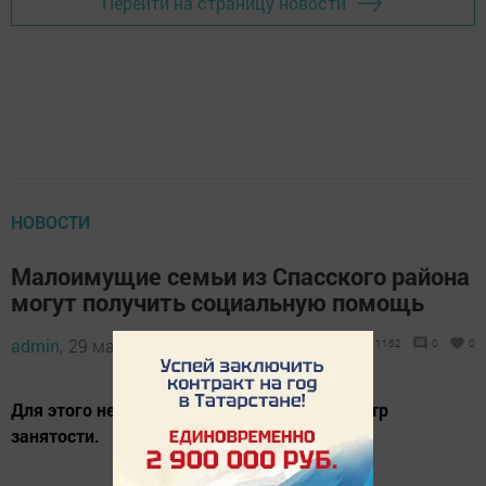
Перейти на страницу новости
НОВОСТИ
Малоимущие семьи из Спасского района
могут получить социальную помощь
admin,
29 марта 2021 - 17:00
1162
0
0
Для этого необходимо встать на учёт в Центр
занятости.