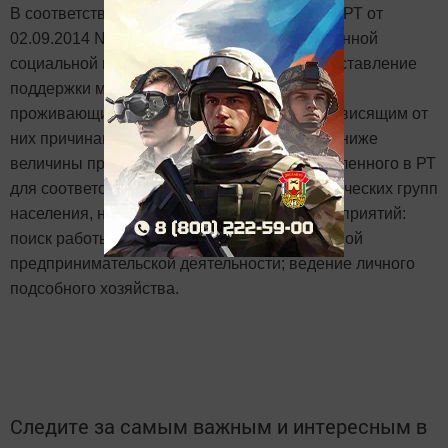
В соответствии с Постановлением КабиМин РТ от
02.09.2014 № 635 «Об оказании государственной
социальной помощи» предусмотрено предоставление
поддержки малоимущим семьям и одиноко
проживающим гражданам, которые по не зависящим от
них причинам имеют среднедушевой доход ниже
величины прожиточного минимума, установленного в РТ
для соответствующих социально-демографических групп
населения, на реализацию следующих мероприятий:
поиск работы; осуществление индивидуальной
предпринимательской деятельности; ведение личного
подсобного хозяйства.
Следите за самым важным и интересным в