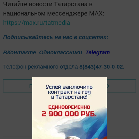
Читайте новости Татарстана в
национальном мессенджере MАХ:
https://max.ru/tatmedia
Подписывайтесь на нас в соцсетях:
ВКонтакте
Одноклассники
Telegram
Телефон рекламного отдела
8(843)47-30-0-02.
Перейти на страницу новости