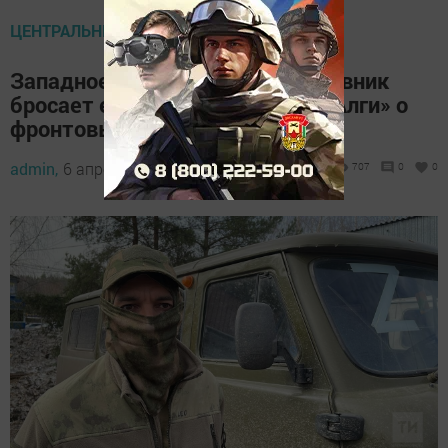
ЦЕНТРАЛЬНЫЕ НОВОСТИ
Западное оружие клинит, противник
бросает его на поле боя: боец «Алги» о
фронтовых буднях
admin,
6 апреля 2023 - 08:14
707
0
0