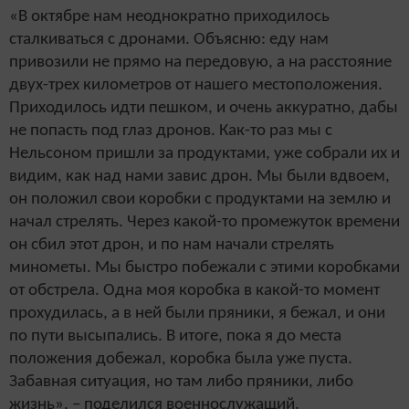
«В октябре нам неоднократно приходилось
сталкиваться с дронами. Объясню: еду нам
привозили не прямо на передовую, а на расстояние
двух-трех километров от нашего местоположения.
Приходилось идти пешком, и очень аккуратно, дабы
не попасть под глаз дронов. Как-то раз мы с
Нельсоном пришли за продуктами, уже собрали их и
видим, как над нами завис дрон. Мы были вдвоем,
он положил свои коробки с продуктами на землю и
начал стрелять. Через какой-то промежуток времени
он сбил этот дрон, и по нам начали стрелять
минометы. Мы быстро побежали с этими коробками
от обстрела. Одна моя коробка в какой-то момент
прохудилась, а в ней были пряники, я бежал, и они
по пути высыпались. В итоге, пока я до места
положения добежал, коробка была уже пуста.
Забавная ситуация, но там либо пряники, либо
жизнь», – поделился военнослужащий.