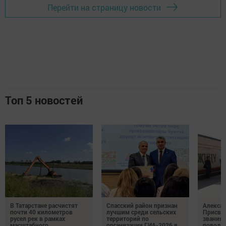
Перейти на страницу новости
Топ 5 новостей
В Татарстане расчистят
Спасский район признан
Алексан
почти 40 километров
лучшим среди сельских
Присвое
русел рек в рамках
территорий по
звания 
масштабного
организации ГИА-2026 в
повод д