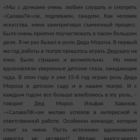
«Мы с дочками очень любим слушать и смотреть
«СалаваТік»ов, подпеваем, танцуем. Как человек
искусства, меня заинтриговал съемочный процесс.
Было очень приятно поучаствовать в таком большом
деле. Я не раз бывал в роли Деда Мороза. В первый
же год работы в театре пришлось играть Дедушку на
елке. Было страшно и волнительно. Но меня
вдохновляли уверенные детские глаза, ожидающие
чуда. В этом году я уже 15-й год играю роль Деда
Мороза в детском саду и в нашем театре. И с
каждым годом все больше влюбляюсь в эту роль, –
говорит Дед Мороз Ильфак Хавизов.
–«Салава
TIK
»ам желаю успехов в интересной и
ответственной работе. Особенно команде, которая
стоит за ними. Пусть источники вдохновения
никогда не иссякнут! Желаю много-много