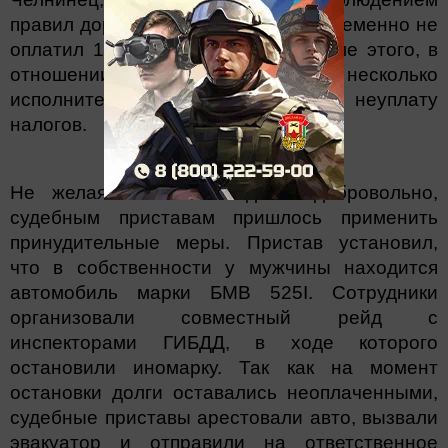
правил дорожных движений, своевременно не
оплатил 139 штрафов ГИБДД. Кроме этого, в
отношении него возбуждено несколько
исполнительных производств за неуплату
налогов.
Не желая оплачивать долги добровольно,
судебным приставам пришлось применить
принудительные меры. Пристав установил,
что в собственности у мужчины находится
автомобиль марки БМВ 525I. Сотрудники
организовали совместный рейд с
инспекторами ГИБДД, в ходе которого
остановили иномарку. Так как на момент
остановки долги оставались неоплаченными,
судебные приставы арестовали авто, вызвали
эвакуатор и отправили на ответственное