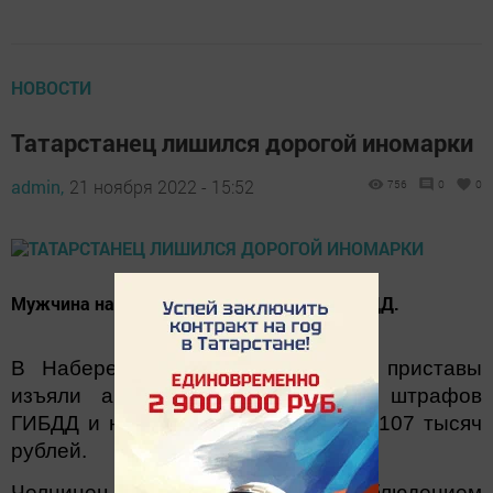
НОВОСТИ
Татарстанец лишился дорогой иномарки
admin,
21 ноября 2022 - 15:52
756
0
0
Мужчина накопил более 100 штрафов ГИБДД.
В Набережных Челнах судебные приставы
изъяли автомобиль за неуплату штрафов
ГИБДД и налогов на общую сумму 107 тысяч
рублей.
Челнинец, пренебрегавший соблюдением