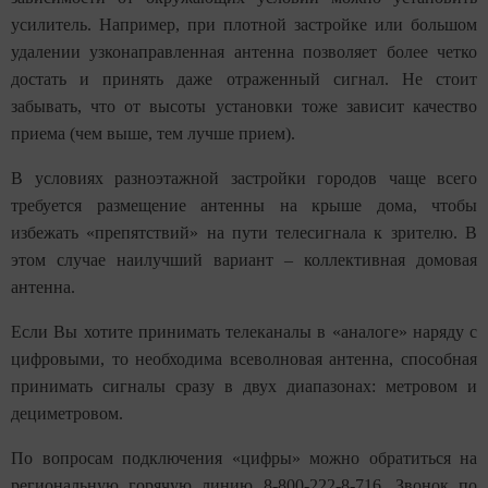
усилитель
. Например, при плотной застройке или большом
удалении узконаправленная антенна позволяет более четко
достать и принять даже отраженный сигнал. Не стоит
забывать, что от высоты установки тоже зависит качество
приема (чем выше, тем лучше прием).
В условиях разноэтажной застройки городов чаще всего
требуется размещение антенны на крыше дома, чтобы
избежать «препятствий» на пути телесигнала к зрителю. В
этом случае наилучший вариант – коллективная домовая
антенна.
Если Вы хотите принимать телеканалы в
«
аналоге
»
наряду с
цифровыми, то необходима всеволновая антенна, способная
принимать сигналы сразу в двух диапазонах: метровом и
дециметровом.
По вопросам подключения «цифры» можно обратиться на
региональную горячую линию
8-800-222-8-716
. Звонок по