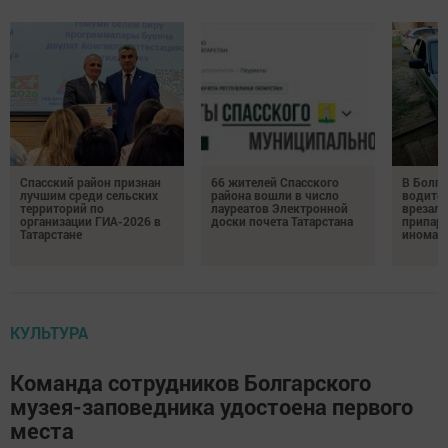
Спасский район признан
66 жителей Спасского
В Болга
лучшим среди сельских
района вошли в число
водител
территорий по
лауреатов Электронной
врезалс
организации ГИА-2026 в
доски почета Татарстана
припар
Татарстане
иномар
КУЛЬТУРА
Команда сотрудников Болгарского
музея-заповедника удостоена первого
места