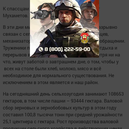
К спассцам обратился глава района Фаргат
Мухаметов.
В эти дни мы чествуем людей, чей труд неразрывно
связан с сельским хозяйством – земледельцев,
механизаторов, животноводов, говорится в обращении.
Труженики полей и ферм никогда не знают отдыха и
перерывов в работе, они круглый год, несмотря ни на
что, живут заботой о завтрашнем дне, о том, чтобы у
всех на столе были хлеб, молоко, мясо и всё
необходимое для нормального существования. Не
исключением в этом является и наш район.
На сегодняшний день сельхозугодия занимают 108653
гектаров, в том числе пашни – 93444 гектара. Валовой
сбор зерновых и зернобобовых культур в этом году
составил 100,8 тысячи тонн при средней урожайности
25,1 центнера с гектара. Рост производства валовой
продукции сельского хозяйства в действующих ценах