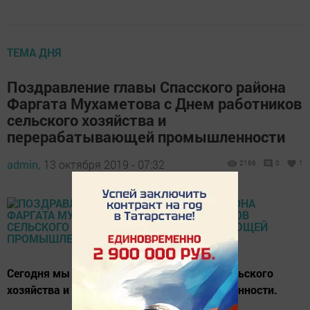
ТЕМА ДНЯ
Поздравление главы Спасского района
Фаргата Мухаметова с Днем работников
сельского хозяйства и
перерабатывающей промышленности
admin,
13 октября 2019 - 07:32
2166
0
1
Сегодня мы отмечаем День работников сельского
хозяйства и перерабатывающей промышленности.