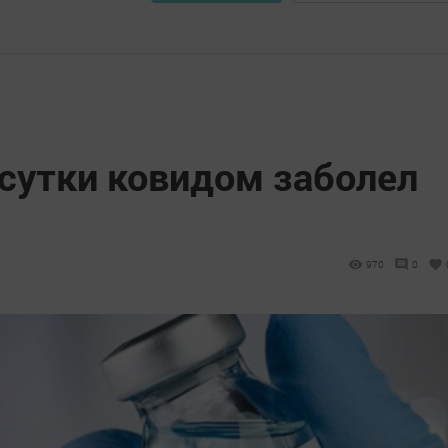
 сутки ковидом заболел
970
0