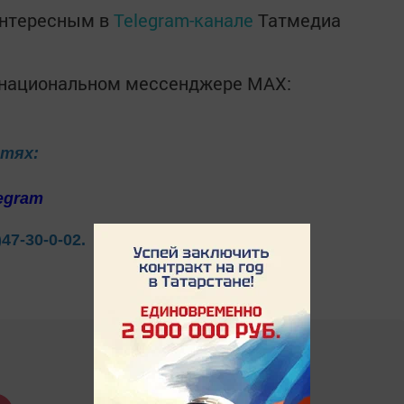
интересным в
Telegram-канале
Татмедиа
в национальном мессенджере MАХ:
етях:
egram
)47-30-0-02.