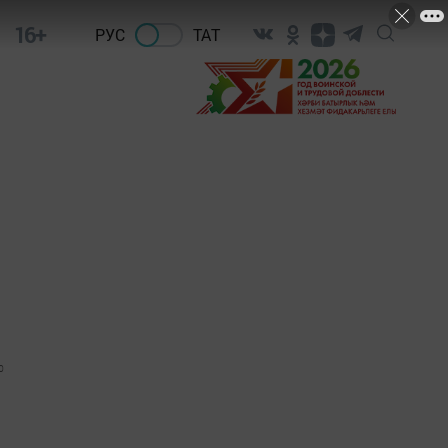
16+
РУС
ТАТ
0