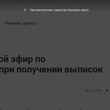
5
Автоматическое закрытие баннера через
Реклама, прайсы
ой эфир по
при получении выписок
923
0