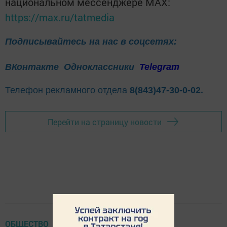
национальном мессенджере MАХ:
https://max.ru/tatmedia
Подписывайтесь на нас в соцсетях:
ВКонтакте
Одноклассники
Telegram
Телефон рекламного отдела
8(843)47-30-0-02.
Перейти на страницу новости
ОБЩЕСТВО