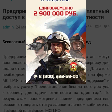
Предпринимателям РТ дали бесплатный
доступ к сервису цифровой отчетности
admin,
24 марта 2024 - 10:04
734
0
0
Бесплатный доступ доступ даётся на один год.
Предприниматели из Республики Татарстан могут
воспользоваться бесплатным доступом к сервису для
сдачи отчетности на один календарный год. Для этого
необходимо подать заявку на Цифровой платформе
МСП.РФ в разделе "Региональные меры поддержки" и
выбрать услугу "Предоставление бесплатного доступа
к сервису для сдачи отчетности на один год". По
результатам рассмотрения заявки предприниматель
сможет отследить статус заявки в личном кабинете на
Цифровой платформе МСП.РФ.