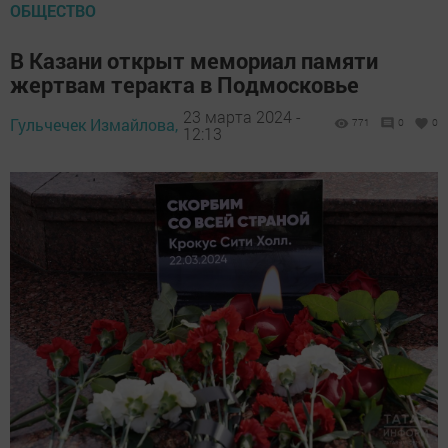
ОБЩЕСТВО
В Казани открыт мемориал памяти
жертвам теракта в Подмосковье
23 марта 2024 -
Гульчечек Измайлова,
771
0
0
12:13