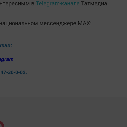
интересным в
Telegram-канале
Татмедиа
в национальном мессенджере MАХ:
етях:
egram
)47-30-0-02.