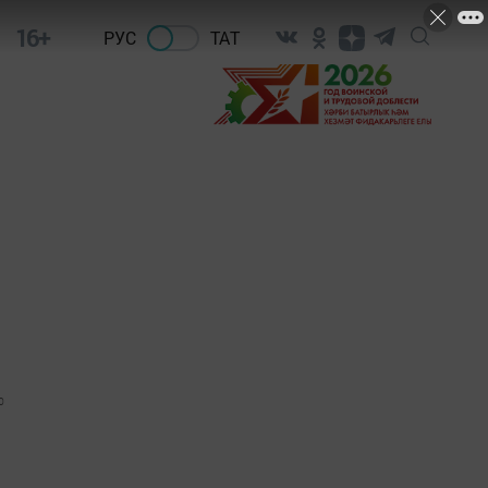
16+
РУС
ТАТ
0