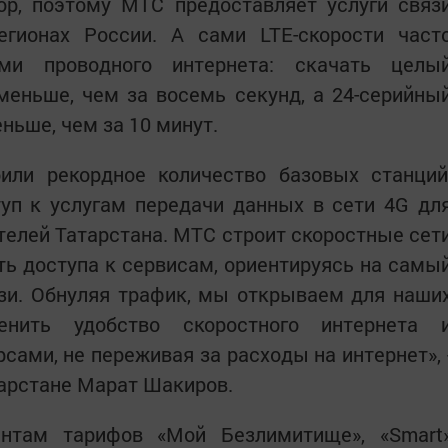
ор, поэтому МТС предоставляет услуги связ
егионах России. А сами LTE-скорости част
ми проводного интернета: скачать целы
еньше, чем за восемь секунд, а 24-серийны
еньше, чем за 10 минут.
ли рекордное количество базовых станций
уп к услугам передачи данных в сети 4G дл
телей Татарстана. МТС строит скоростные сет
ть доступа к сервисам, ориентируясь на самы
зи. Обнуляя трафик, мы открываем для наши
енить удобство скоростного интернета 
ами, не переживая за расходы на интернет», 
тарстане Марат Шакиров.
нтам тарифов «Мой Безлимитище», «Smart