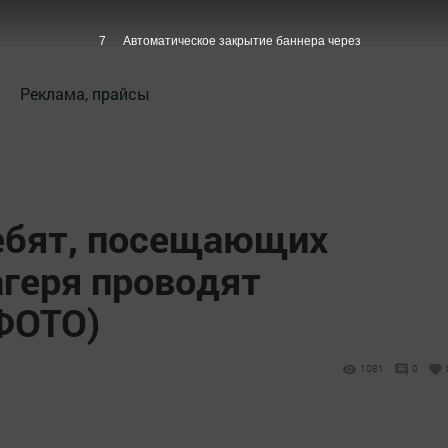
7
Автоматическое закрытие баннера через
Реклама, прайсы
ребят, посещающих
геря проводят
ФОТО)
1081
0