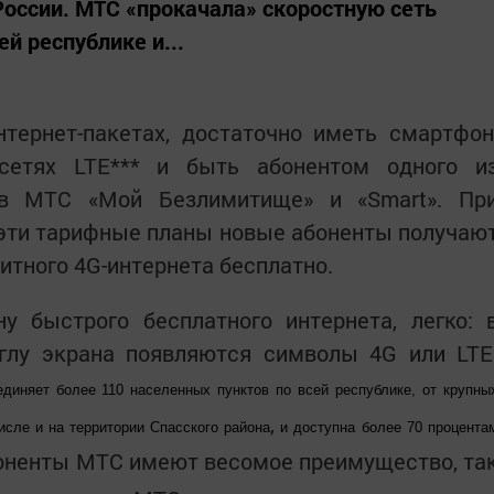
России. МТС «прокачала» скоростную сеть
й республике и...
тернет-пакетах, достаточно иметь смартфон
етях LTE*** и быть абонентом одного и
ов МТС «Мой Безлимитище» и «Smart». Пр
 эти тарифные планы новые абоненты получаю
тного 4G-интернета бесплатно.
у быстрого бесплатного интернета, легко: 
глу экрана появляются символы 4G или LTE
диняет более 110 населенных пунктов по всей республике, от крупны
,
исле и на территории Спасского района
и доступна
более 70 процента
боненты МТС имеют весомое преимущество, та