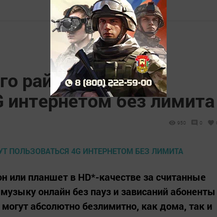
го района смогут
G интернетом без лимита
950
0
н или планшет в HD*-качестве за считанные
музыку онлайн без пауз и зависаний абоненты
могут абсолютно безлимитно, как дома, так и