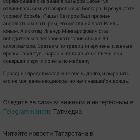
соревнованиях за звание батыров Сабантуя
отличилась семья Сагировых из Болгара. В результате
упорной борьбы Ришат Сагиров был признан
абсолютным батыром, его младший брат Раиль --
юным. А их отец Ильнур Мингарифович стал
победителем в весовой категории свыше 80
килограммов. Братьям по традиции вручены главные
призы Сабантуя - бараны: подняв их на плечи, они
совершили круги почёта по майдану.
Праздник продолжался ещё очень долго, и омрачить
его не мог даже неоднократно начинавшийся дождь.
Следите за самым важным и интересным в
Telegram-канале
Татмедиа
Читайте новости Татарстана в