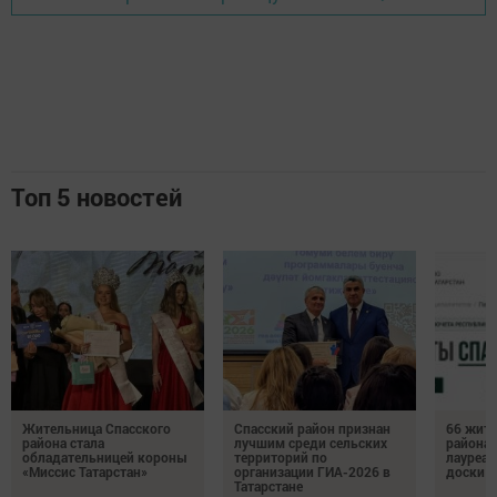
Топ 5 новостей
Жительница Спасского
Спасский район признан
66 жите
района стала
лучшим среди сельских
района 
обладательницей короны
территорий по
лауреат
«Миссис Татарстан»
организации ГИА-2026 в
доски п
Татарстане