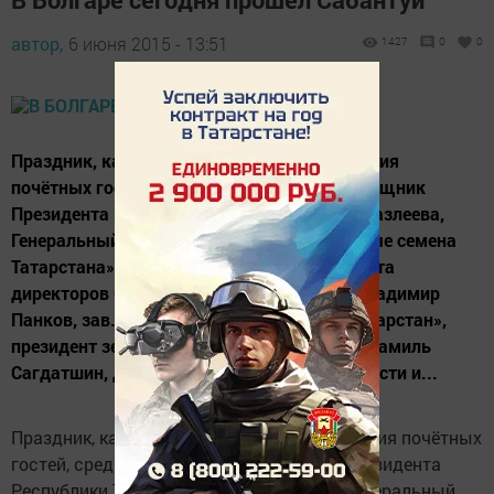
автор,
6 июня 2015 - 13:51
1427
0
0
Праздник, как обычно, начался с приветствия
почётных гостей, среди которых были помощник
Президента Республики Татарстан Лейла Фазлеева,
Генеральный директор ассоциации «Элитные семена
Татарстана» Юрий Ёров, председатель совета
директоров ОАО «Красный Восток Агро» Владимир
Панков, зав. отделом газеты «Ватаным Татарстан»,
президент землячества Спасского района Камиль
Сагдатшин, делегация из Ульяновской области и...
Праздник, как обычно, начался с приветствия почётных
гостей, среди которых были помощник Президента
Республики Татарстан Лейла Фазлеева, Генеральный