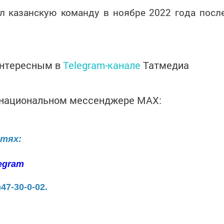
ил казанскую команду в ноябре 2022 года посл
интересным в
Telegram-канале
Татмедиа
в национальном мессенджере MАХ:
етях:
egram
)47-30-0-02.