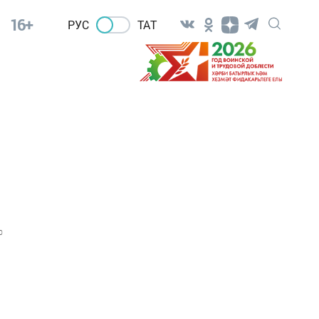
16+
РУС
ТАТ
0