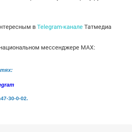
интересным в
Telegram-канале
Татмедиа
в национальном мессенджере MАХ:
етях:
egram
)47-30-0-02.