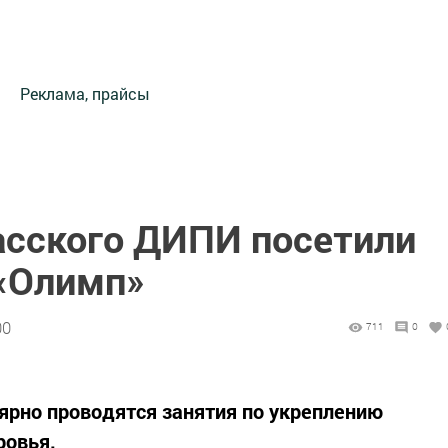
Реклама, прайсы
сского ДИПИ посетили
«Олимп»
00
711
0
лярно проводятся занятия по укреплению
ровья.