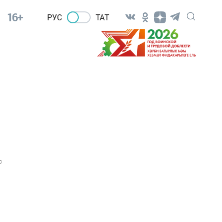
16+
РУС
ТАТ
0