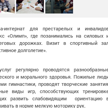
а-интернат для престарелых и инвалидо
кс «Олимп», где позанимались на силовых 
беговых дорожках. Визит в спортивный за
ктивное долголетие».
слуг регулярно проводятся разнообразны
еского и морального здоровья. Пожилые люд
и гимнастики, проводят творческие занятия
ные виды игр, способствующих тренировк
ющих развить слабовидящим ориентацию 
живать в норме мелкую моторику рук.