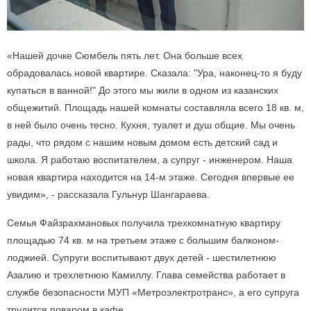
«Нашей дочке Сюмбель пять лет. Она больше всех
обрадовалась новой квартире. Сказала: "Ура, наконец-то я буду
купаться в ванной!" До этого мы жили в одном из казанских
общежитий. Площадь нашей комнаты составляла всего 18 кв. м,
в ней было очень тесно. Кухня, туалет и душ общие. Мы очень
рады, что рядом с нашим новым домом есть детский сад и
школа. Я работаю воспитателем, а супруг - инженером. Наша
новая квартира находится на 14-м этаже. Сегодня впервые ее
увидим», - рассказала Гульнур Шангараева.
Семья Файзрахмановых получила трехкомнатную квартиру
площадью 74 кв. м на третьем этаже с большим балконом-
лоджией. Супруги воспитывают двух детей - шестилетнюю
Азалию и трехлетнюю Камиллу. Глава семейства работает в
службе безопасности МУП «Метроэлектротранс», а его супруга
трудится поваром в кафе.