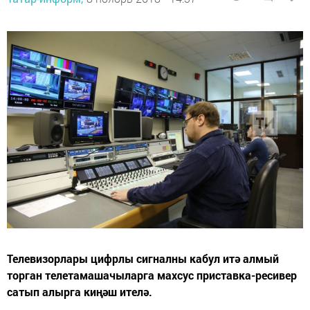
Телевизорлары цифрлы сигналны кабул итә алмый
торган телетамашачыларга махсус приставка-ресивер
сатып алырга киңәш ителә.