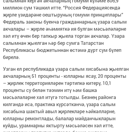
салымнан кергән акчаларның гомуми күләме 806,9
миллион сум тәшкил итте. “Россия Федерациясендә
җирле үзидарәне оештыруның гомуми принциплары”
Федераль законы буенча гражданнарның үзара салым
акчалары – җирле әһәмияткә ия булган мәсьәләләрне
хәл итү өчен бер тапкыр җыела торган акчалар. Үзара
салымнан җыелган һәр бер сумга Татарстан
Республикасы бюджетыннан өстәмә дүрт сум бүлеп
бирелә.
Узган ел республикада үзара салым хисабына җыелган
акчаларның 51 проценты - юлларны ясау, 20 проценты
– җирлек территорияләрен тәртипкә китерү, 10,1
проценты су белән тәэмин итү һәм башка
мәсьәләләрне хәл итүгә тотылды. Безнең районга
килгәндә исә, практика күрсәткәнчә, үзара салым
хисабына шактый авыл җирлекләре һәйкәлләрне,
юлларны ремонтлады, балалар мәйданчыкларын
куйды, урамнарны яктырту мәсьәләсен хәл итте,