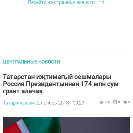
Перейти на страницу новости
ЦЕНТРАЛЬНЫЕ НОВОСТИ
Татарстан иҗтимагый оешмалары
Россия Президентыннан 174 млн сум
грант алачак
Татар-информ,
2 ноябрь 2018 - 09:29
615
0
0