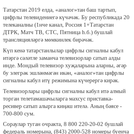
Татарстан 2019 елда, «аналог»тан баш тартып,
цифрлы телевидениегә күчәчәк. Бу республикада 20
телеканалны (1нче канал, Россия 1+Татарстан
ДТРК, Матч ТВ, СТС, Пятница һ.б.) бушлай
трансляцияләргә мөмкинлек бирәчәк.
Күп кенә татарстанлылар цифрлы сигналны кабул
итәргә сәләтле заманча телевизорлар сатып алды
инде. Мондый телевизор хуҗаларына аларны, әгәр
бу элегрәк эшләнмәгән икән, «аналог»тан цифрлы
сигналны кабул итү режимына күчерергә кирәк.
Телевизорлары цифрлы сигналны кабул итә алмый
торган телетамашачыларга махсус приставка-
ресивер сатып алырга киңәш ителә. Аның бәясе -
700-800 сум.
Сораулар туган очракта, 8 800 220-20-02 бушлай
федераль номерына, (843) 2000-528 номеры буенча