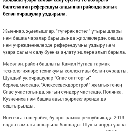
билгеләнгән референдум алдыннан районда халык
белән очрашулар уздырыла.
Җыеннар, җыелышлар, “түгәрәк өстәл” утырышлары
һәм башка чаралар барышында җирлекләрдә, оешма
һәм учреждениеләрдә референдумны уздыру һәм
үзара салым салу буенча аңлату эшләре алып барыла.
Мәсәлән, район башлыгы Камил Нугаев тармак
технологияләре техникумы коллективы белән очрашты.
Шундый ук очрашулар “Спас оптторгы”
берләшмәсендә, “Алексеевскдорстрой” җәмгыятенең
Спас участогында, янгын сүндерү частендә, Полянка,
Кузнечиха һәм башка авыл җирлекләрендә дә
оештырылды.
Исегезгә төшерәбез, бу программа республикада 2013
елдан гамәлгә ашырыла башлады. Шушы чорда үзара