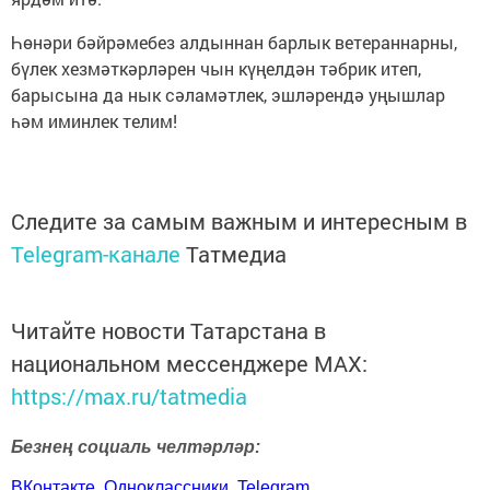
Һөнәри бәйрәмебез алдыннан барлык ветераннарны,
бүлек хезмәткәрләрен чын күңелдән тәбрик итеп,
барысына да нык сәламәтлек, эшләрендә уңышлар
һәм иминлек телим!
Следите за самым важным и интересным в
Telegram-канале
Татмедиа
Читайте новости Татарстана в
национальном мессенджере MАХ:
https://max.ru/tatmedia
Безнең социаль челтәрләр:
ВКонтакте
Одноклассники
Telegram