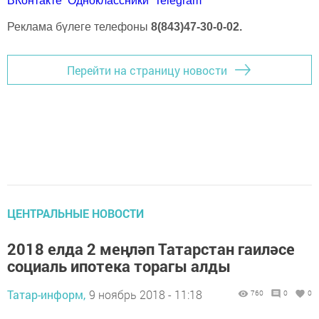
ВКонтакте
Одноклассники
Telegram
Реклама бүлеге телефоны
8(843)47-30-0-02.
Перейти на страницу новости
ЦЕНТРАЛЬНЫЕ НОВОСТИ
2018 елда 2 меңләп Татарстан гаиләсе
социаль ипотека торагы алды
Татар-информ,
9 ноябрь 2018 - 11:18
760
0
0