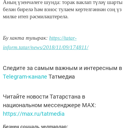
Аның үзенчәлеге шунда: торак ваклап түләү шарты
белән бирелә һәм взнос тулаем кертелгәннән соң үз
милке итеп рәсмиләштерелә.
Бу хакта тулырак:
https://tatar-
inform.tatar/news/2018/11/09/174811/
Следите за самым важным и интересным в
Telegram-канале
Татмедиа
Читайте новости Татарстана в
национальном мессенджере MАХ:
https://max.ru/tatmedia
Безнең социаль челтәрләр: