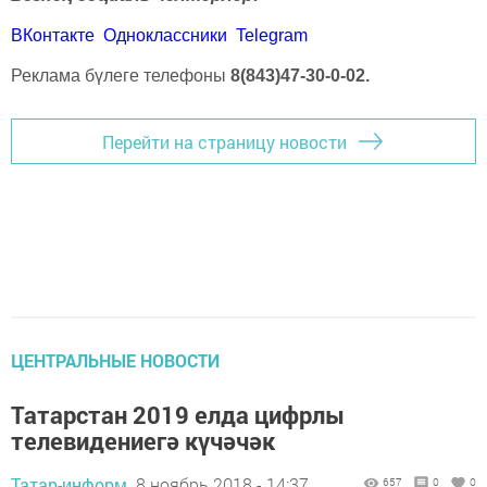
ВКонтакте
Одноклассники
Telegram
Реклама бүлеге телефоны
8(843)47-30-0-02.
Перейти на страницу новости
ЦЕНТРАЛЬНЫЕ НОВОСТИ
Татарстан 2019 елда цифрлы
телевидениегә күчәчәк
Татар-информ,
8 ноябрь 2018 - 14:37
657
0
0