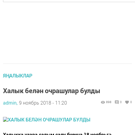
ЯҢАЛЫКЛАР
Халык белән очрашулар булды
admin,
9 ноябрь 2018 - 11:20
898
0
0
Халыкка үзара салым салу буенча 18 ноябрьгә