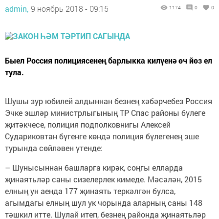
admin,
9 ноябрь 2018 - 09:15
1174
0
0
Быел Россия полициясенең барлыкка килүенә өч йөз ел
тула.
Шушы зур юбилей алдыннан безнең хәбәрчебез Россия
Эчке эшләр министрлыгының ТР Спас районы бүлеге
җитәкчесе, полиция подполковнигы Алексей
Судариковтан бүгенге көндә полиция бүлегенең эше
турында сөйләвен үтенде:
– Шунысыннан башларга кирәк, соңгы елларда
җинаятьләр саны сизелерлек кимеде. Мәсәлән, 2015
елның ун аенда 177 җинаять теркәлгән булса,
агымдагы елның шул ук чорында аларның саны 148
тәшкил итте. Шулай итеп, безнең районда җинаятьләр