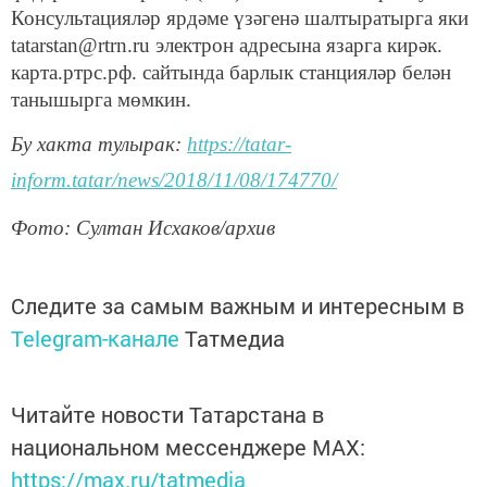
Консультацияләр ярдәме үзәгенә шалтыратырга яки
tatarstan@rtrn.ru электрон адресына язарга кирәк.
карта.ртрс.рф. сайтында барлык станцияләр белән
танышырга мөмкин.
Бу хакта тулырак:
https://tatar-
inform.tatar/news/2018/11/08/174770/
Фото: Султан Исхаков/архив
Следите за самым важным и интересным в
Telegram-канале
Татмедиа
Читайте новости Татарстана в
национальном мессенджере MАХ:
https://max.ru/tatmedia