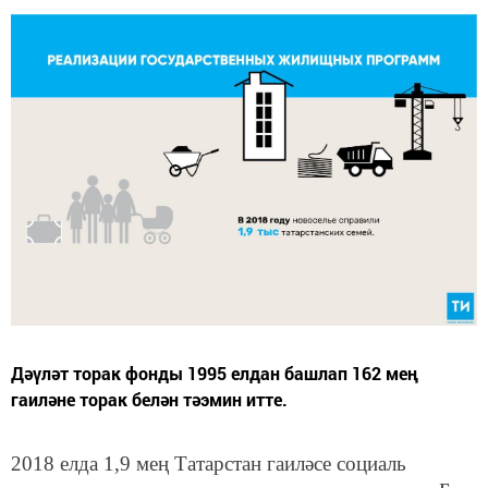
Дәүләт торак фонды 1995 елдан башлап 162 мең
гаиләне торак белән тәэмин итте.
2018 елда 1,9 мең Татарстан гаиләсе социаль