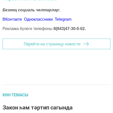
Безнең социаль челтәрләр:
ВКонтакте
Одноклассники
Telegram
Реклама бүлеге телефоны
8(843)47-30-0-02.
Перейти на страницу новости
КӨН ТЕМАСЫ
Закон һәм тәртип сагында