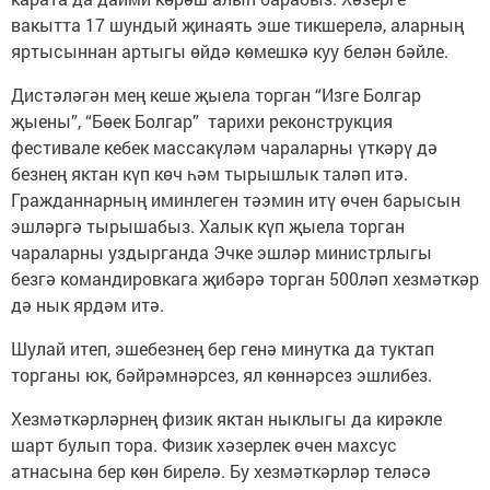
вакытта 17 шундый җинаять эше тикшерелә, аларның
яртысыннан артыгы өйдә көмешкә куу белән бәйле.
Дистәләгән мең кеше җыела торган “Изге Болгар
җыены”, “Бөек Болгар” тарихи реконструкция
фестивале кебек массакүләм чараларны үткәрү дә
безнең яктан күп көч һәм тырышлык таләп итә.
Гражданнарның иминлеген тәэмин итү өчен барысын
эшләргә тырышабыз. Халык күп җыела торган
чараларны уздырганда Эчке эшләр министрлыгы
безгә командировкага җибәрә торган 500ләп хезмәткәр
дә нык ярдәм итә.
Шулай итеп, эшебезнең бер генә минутка да туктап
торганы юк, бәйрәмнәрсез, ял көннәрсез эшлибез.
Хезмәткәрләрнең физик яктан ныклыгы да кирәкле
шарт булып тора. Физик хәзерлек өчен махсус
атнасына бер көн бирелә. Бу хезмәткәрләр теләсә