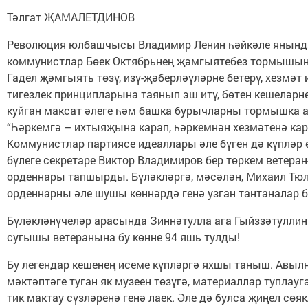
Тәлгат ҖАМАЛЕТДИНОВ
Революция юлбашчысы Владимир Ленин һәйкәле янында
коммунистлар Бөек Октябрьнең җәмгыятебез тормышында
Гадел җәмгыять төзү, изү-җәберләүләрне бетерү, хезмәт
тигезлек принципларына таянып эш итү, бөтен кешеләрн
куйган максат әлеге һәм башка бурычларны тормышка 
“Һәркемгә – ихтыяҗына карап, һәркемнән хезмәтенә кар
Коммунистлар партиясе идеаллары әле бүген дә күпләр
бүлеге секретаре Виктор Владимиров бер төркем ветера
орденнары тапшырды. Бүләкләргә, мәсәлән, Михаил Тюл
орденнарны әле шушы көннәрдә генә узган тантаналар 
Бүләкләнүчеләр арасында Зиннәтулла ага Гыйззәтуллин
сугышы ветеранына бу көнне 94 яшь тулды!
Бу легендар кешенең исеме күпләргә яхшы таныш. Авылн
мәктәптәге туган як музеен төзүгә, материаллар туплауг
тик мактау сүзләренә генә лаек. Әле дә булса җиңел сөяк