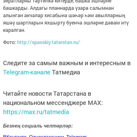
зиратларны тәртипкә китерде, башка эшләрне
башкарды. Алдагы планнарда үзара салымнан
алынган акчалар хисабына шәһәр һәм авылларның
яшәү шартларын яхшырту буенча эшләрне дәвам итү
каралган.
Фото:
http://spasskiy.tatarstan.ru/
Следите за самым важным и интересным в
Telegram-канале
Татмедиа
Читайте новости Татарстана в
национальном мессенджере MАХ:
https://max.ru/tatmedia
Безнең социаль челтәрләр: