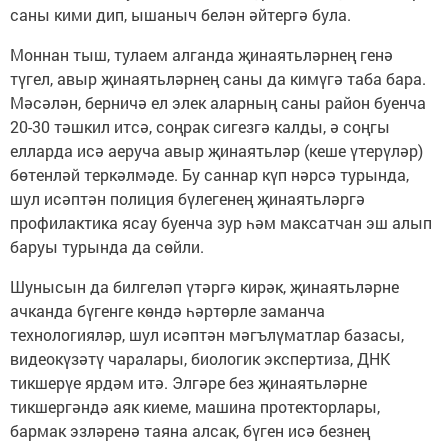
саны кими дип, ышаныч белән әйтергә була.
Моннан тыш, тулаем алганда җинаятьләрнең генә
түгел, авыр җинаятьләрнең саны да кимүгә таба бара.
Мәсәлән, берничә ел элек аларның саны район буенча
20-30 тәшкил итсә, соңрак сигезгә калды, ә соңгы
елларда исә аеруча авыр җинаятьләр (кеше үтерүләр)
бөтенләй теркәлмәде. Бу саннар күп нәрсә турында,
шул исәптән полиция бүлегенең җинаятьләргә
профилактика ясау буенча зур һәм максатчан эш алып
баруы турында да сөйли.
Шунысын да билгеләп үтәргә кирәк, җинаятьләрне
ачканда бүгенге көндә һәртөрле заманча
технологияләр, шул исәптән мәгълүматлар базасы,
видеокүзәтү чаралары, биологик экспертиза, ДНК
тикшерүе ярдәм итә. Элгәре без җинаятьләрне
тикшергәндә аяк киеме, машина протекторлары,
бармак эзләренә таяна алсак, бүген исә безнең