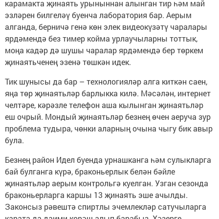
карамакта җинаять урыныннан алынган тир һәм май
эзләрен билгеләү буенча лаборатория бар. Аерым
алганда, берничә генә көн элек видеокүзәтү чаралары
ярдәмендә без тимер койма урлаучыларны тоттык,
моңа кадәр дә шушы чаралар ярдәмендә бер төркем
җинаятьченең эзенә төшкән идек.
Тик шунысы да бар – технологияләр алга киткән саен,
яңа төр җинаятьләр барлыкка килә. Мәсәлән, интернет
челтәре, кәрәзле телефон аша кылынган җинаятьләр
еш очрый. Мондый җинаятьләр безнең өчен аеруча зур
проблема тудыра, чөнки аларның очына чыгу бик авыр
була.
Безнең район Идел буенда урнашканга һәм сулыкларга
бай булганга күрә, браконьерлык белән бәйле
җинаятьләр аерым контрольгә куелган. Узган сезонда
браконьерларга каршы 13 җинаять эше ачылды.
Законсыз рәвештә спиртлы эчемлекләр сатучыларга
карата да даими көрәш алып барабыз. Хәзерге