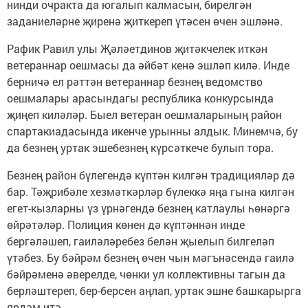
нинди очракта да югалып калмасын, бирелгән
заданиеләрне җиренә җиткереп үтәсен өчен эшләнә.
Рафик Равил улы Җәләетдинов җитәкчелек иткән
ветераннар оешмасы да әйбәт кенә эшләп килә. Инде
берничә ел рәттән ветераннар безнең ведомство
оешмалары арасындагы республика конкурсында
җиңеп киләләр. Быел ветеран оешмаларының район
спартакиадасында икенче урынны алдык. Минемчә, бу
да безнең уртак эшебезнең күрсәткече булып тора.
Безнең район бүлегендә күптән килгән традицияләр дә
бар. Тәҗрибәле хезмәткәрләр бүлеккә яңа гына килгән
егет-кызларны үз үрнәгендә безнең катлаулы һөнәргә
өйрәтәләр. Полиция көнен дә күптәннән инде
бергәләшеп, гаиләләребез белән җыелып билгеләп
үтәбез. Бу бәйрәм безнең өчен чын мәгънәсендә гаилә
бәйрәменә әверелде, чөнки ул коллективны тагын да
берләштереп, бер-берсен аңлап, уртак эшне башкарырга
ярдәм итә.