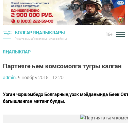
БОЛГАР ЯҢАЛЫКЛАРЫ
16+
"Яңа тормыш" газетасы - Спас районы
ЯҢАЛЫКЛАР
Партиягә һәм комсомолга тугры калган
admin,
9 ноябрь 2018 - 12:20
Узган чәршәмбедә Болгарның үзәк мәйданында Бөек Ок
багышланган митинг булды.