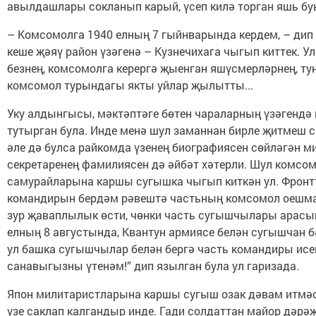
авылдашлары сокланып карый, үсеп килә торган яшь буы
– Комсомолга 1940 елның 7 гыйнварында кердем, – дип 
кеше җәяү район үзәгенә – Кузнечихага чыгып киттек. 
безнең, комсомолга керергә җыенган яшүсмерләрнең, т
комсомол турындагы якты уйлар җылытты...
Уку алдынгысы, мәктәптәге бөтен чараларның үзәгендә 
тутырган була. Инде менә шул заманнан бирле җитмеш сиг
әле дә булса райкомда үзенең биографиясен сөйләгән м
секретаренең фамилиясен дә әйбәт хәтерли. Шул комсом
самурайларына каршы сугышка чыгып киткән ул. Фронтт
командирын бердәм рәвештә частьның комсомол оешмасы
зур җаваплылык өсти, чөнки часть сугышчылары арасын
елның 8 августында, Квантун армиясе белән сугышчан б
ул башка сугышчылар белән бергә часть командиры исем
санавыгызны үтенәм!” дип язылган була ул гаризада.
Япон милитаристларына каршы сугыш озак дәвам итмәс
үзе саклап калгандыр инде. Гади солдаттан майор дәр