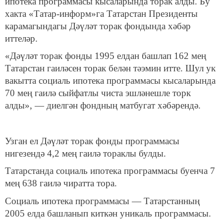
ипотека программасы кысаларында торак алды. Бу
хакта «Татар-информ»га Татарстан Президенты
карамагындагы Дәүләт торак фондында хәбәр
иттеләр.
«Дәүләт торак фонды 1995 елдан башлап 162 мең
Татарстан гаиләсен торак белән тәэмин итте. Шул ук
вакытта социаль ипотека программасы кысаларында
70 мең гаилә сыйфатлы чиста эшләнешле торк
алды», — диелгән фондның матбугат хәбәрендә.
Узган ел Дәүләт торак фонды программасы
нигезендә 4,2 мең гаилә тораклы булды.
Татарстанда социаль ипотека программасы буенча 7
мең 638 гаилә чиратта тора.
Социаль ипотека программасы — Татарстанның
2005 елда башланып киткән уникаль программасы.