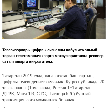
Телевизорлары цифрлы сигналны кабул итә алмый
торган телетамашачыларга махсус приставка-ресивер
сатып алырга киңәш ителә.
Татарстан 2019 елда, «аналог»тан баш тартып,
цифрлы телевидениегә күчәчәк. Бу республикада 20
телеканалны (1нче канал, Россия 1+Татарстан
ДТРК, Матч ТВ, СТС, Пятница һ.б.) бушлай
трансляцияләргә мөмкинлек бирәчәк.