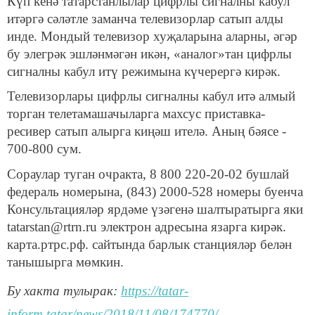
Күп кенә татарстанлылар цифрлы сигналны кабул
итәргә сәләтле заманча телевизорлар сатып алды
инде. Мондый телевизор хуҗаларына аларны, әгәр
бу элегрәк эшләнмәгән икән, «аналог»тан цифрлы
сигналны кабул итү режимына күчерергә кирәк.
Телевизорлары цифрлы сигналны кабул итә алмый
торган телетамашачыларга махсус приставка-
ресивер сатып алырга киңәш ителә. Аның бәясе -
700-800 сум.
Сораулар туган очракта, 8 800 220-20-02 бушлай
федераль номерына, (843) 2000-528 номеры буенча
Консультацияләр ярдәме үзәгенә шалтыратырга яки
tatarstan@rtrn.ru электрон адресына язарга кирәк.
карта.ртрс.рф. сайтында барлык станцияләр белән
танышырга мөмкин.
Бу хакта тулырак:
https://tatar-
inform.tatar/news/2018/11/08/174770/