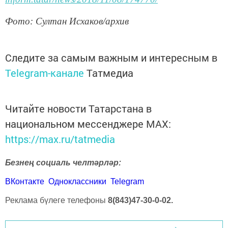
Фото: Султан Исхаков/архив
Следите за самым важным и интересным в
Telegram-канале
Татмедиа
Читайте новости Татарстана в
национальном мессенджере MАХ:
https://max.ru/tatmedia
Безнең социаль челтәрләр:
ВКонтакте
Одноклассники
Telegram
Реклама бүлеге телефоны
8(843)47-30-0-02.