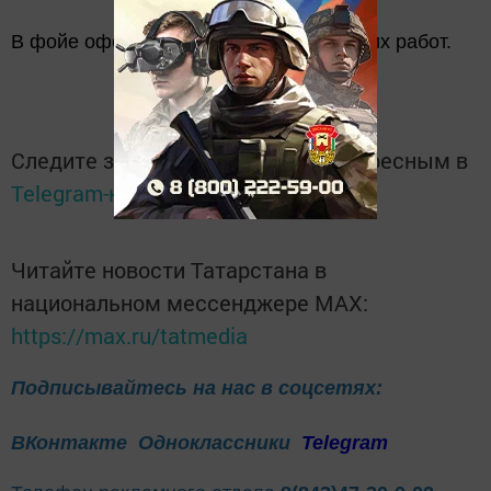
В фойе оформлена выставка творческих работ.
Следите за самым важным и интересным в
Telegram-канале
Татмедиа
Читайте новости Татарстана в
национальном мессенджере MАХ:
https://max.ru/tatmedia
Подписывайтесь на нас в соцсетях:
ВКонтакте
Одноклассники
Telegram