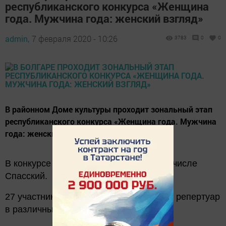
республиканского конкурса «Женщина
года. Мужчина года: женский взгляд»
admin,
7 февраля 2020 - 10:26
3783
0
0
В районном Доме культуры проходит зональный этап
республиканского конкурса «Женщина года. Мужчина
года: женский взгляд».
В конкурсе участвуют 8 районов, в том числе
Спасский.
27 участников будут представлять свой репертуар
в различных номинациях.