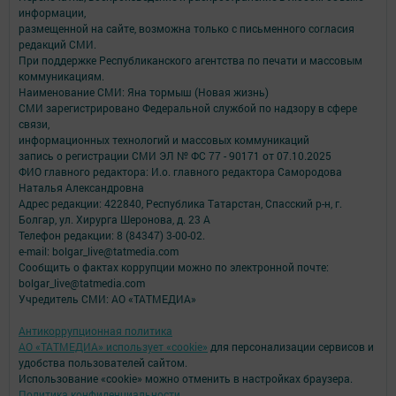
информации,
размещенной на сайте, возможна только с письменного согласия
редакций СМИ.
При поддержке Республиканского агентства по печати и массовым
коммуникациям.
Наименование СМИ: Яна тормыш (Новая жизнь)
СМИ зарегистрировано Федеральной службой по надзору в сфере
связи,
информационных технологий и массовых коммуникаций
запись о регистрации СМИ ЭЛ № ФС 77 - 90171 от 07.10.2025
ФИО главного редактора: И.о. главного редактора Самородова
Наталья Александровна
Адрес редакции: 422840, Республика Татарстан, Спасский р-н, г.
Болгар, ул. Хирурга Шеронова, д. 23 А
Телефон редакции: 8 (84347) 3-00-02.
e-mail: bolgar_live@tatmedia.com
Сообщить о фактах коррупции можно по электронной почте:
bolgar_live@tatmedia.com
Учредитель СМИ: АО «ТАТМЕДИА»
Антикоррупционная политика
АО «ТАТМЕДИА» использует «cookie»
для персонализации сервисов и
удобства пользователей сайтом.
Использование «cookie» можно отменить в настройках браузера.
Политика конфиденциальности