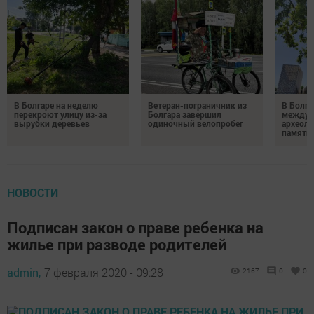
В Болгаре на неделю
Ветеран-пограничник из
В Болга
перекроют улицу из-за
Болгара завершил
междун
вырубки деревьев
одиночный велопробег
археол
памяти 
НОВОСТИ
Подписан закон о праве ребенка на
жилье при разводе родителей
admin,
7 февраля 2020 - 09:28
2167
0
0