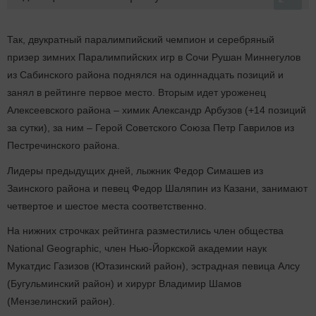
Так, двукратный паралимпийский чемпион и серебряный
призер зимних Паралимпийских игр в Сочи Рушан Миннегулов
из Сабинского района поднялся на одиннадцать позиций и
занял в рейтинге первое место. Вторым идет уроженец
Алексеевского района – химик Александр Арбузов (+14 позиций
за сутки), за ним – Герой Советского Союза Петр Гаврилов из
Пестречинского района.
Лидеры предыдущих дней, лыжник Федор Симашев из
Заинского района и певец Федор Шаляпин из Казани, занимают
четвертое и шестое места соответственно.
На нижних строчках рейтинга разместились член общества
National Geographic, член Нью-Йоркской академии наук
Мукатдис Газизов (Ютазинский район), эстрадная певица Алсу
(Бугульминский район) и хирург Владимир Шамов
(Мензелинский район).