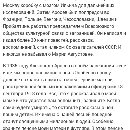
Москву коробку с мозгом Ильича для дальнейших
исследований. Затем Аросев был полпредом во
Франции, Польше, Венгрии, Чехословакии, Швеции и
Прибалтике, работал председателем Всесоюзного
общества культурной связи с заграницей. Он написал и
издал более 30 книг повестей, рассказов,
воспоминаний, стал членом Союза писателей СССР. И
никогда не забывал о Марии Августовне.
В 1935 году Александр Аросев в своём завещании жене
и детям вновь напомнил о ней: «Особенно прошу
дольше сохранять память о моей героине матери,
расстрелянной белыми колчаковскими офицерами 18
сентября 1918 года. Всё, что я рассказывал о моей
маме и что удастся вам вспомнить, запишите. Когда
сами будете умирать, то оставьте рассказы о ней
вашим детям. Их имена с нашей песней победной
станут священными миллионам людей. Особенно
храните пенсне моей матери в футляре. В этом пенсне