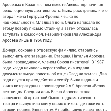
Аросевых в Казани, с ним вместе Александр начинал
революционную деятельность. Была расстреляна и его
вторая жена Гертруда Фройнд, чешка по
национальности. Младшая дочь Ольга написала по
этому поводу письмо Сталину, а затем отказалась
вступать в комсомол. Реабилитировали Александра
Аросева лишь в 1956 году.
Дочери, сохранив отцовскую фамилию, старались
выполнить его завещание. Старшая, Наталья Аросева,
была переводчиком, членом Союза писателей. В 1987
году, когда началась перестройка, она издала
документальную повесть об отце «След на земле». Два
года спустя при содействии сестёр была издана и
книга литературных произведений А.Я.Аросева «Белая
лестница». Средняя дочь Елена Аросева стала
заслуженной артисткой Омского драматического
театра и выпустила книгу своих стихов, где тоже есть
строки, посвящённые отцу. А наибольшую известность