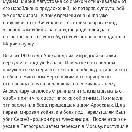
мужем. Мария Августовна со смехом отмахивалась от
его назойливых предложений, но потеряв супруга, всё
же согласилась. К тому времени она была уже
бабушкой: сын Вячеслав в 17-летнем возрасте под
угрозой самоубийства вынудил родителей дать
согласие на его женитьбу, и невестка вскоре подарила
Марии внучку.
Весной 1916 года Александр из очередной ссылки
вернулся в родную Казань. Известие о вторичном
замужестве матери его несколько обескуражило, и хоть
он был с Виктором Вертынским в товарищеских
отношениях, появилась какая-то неприязнь к нему.
Александру казалось странным и нелепым думать о
своём почти что сверстнике как об отчиме. Но мысли
эти заслонила беда, пришедшая в дом Аросевых. Шла
первая мировая война, и в боях под Перемышлем был
убит Сергей - родной брат Александра... После этого он
уехал в Петроград, затем переехал в Москву, поступил в