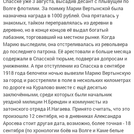
Спасске уже 3 августа, высадив десант с плывущей по
Волге флотилии. За поимку Марии Вертынской была
назначена награда в 1000 рублей. Она пряталась у
знакомых, тайком переправлялась из деревни в
деревню, но в конце концов её выдал богатый
лабазник, торговавший на местном рынке. Когда
Марию выследили, она отстреливалась из револьвера
до последнего патрона. Её арестовали и больше месяца
содержали в Спасской тюрьме, подвергая допросам и
унижениям. А при отступлении из Спасска в сентябре
1918 года белочехи ночью вывезли Марию Вертынскую
за город и расстреляли в поле в нескольких километрах
по дороге на Куралово вместе с ещё десятью
заключёнными, среди которых были начальник
уездной милиции Н.Брендин и коммунисты из
затонского отряда И.Нагаева. Принято считать, что это
произошло 12 сентября, но в дневниках Александра
Аросева стоит другая дата, возможно, более точная - 18
сентября (по хронологии боёв на Волге и Каме белые