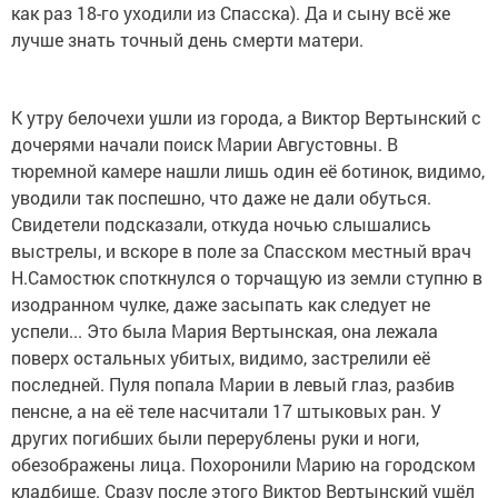
как раз 18-го уходили из Спасска). Да и сыну всё же
лучше знать точный день смерти матери.
К утру белочехи ушли из города, а Виктор Вертынский с
дочерями начали поиск Марии Августовны. В
тюремной камере нашли лишь один её ботинок, видимо,
уводили так поспешно, что даже не дали обуться.
Свидетели подсказали, откуда ночью слышались
выстрелы, и вскоре в поле за Спасском местный врач
Н.Самостюк споткнулся о торчащую из земли ступню в
изодранном чулке, даже засыпать как следует не
успели... Это была Мария Вертынская, она лежала
поверх остальных убитых, видимо, застрелили её
последней. Пуля попала Марии в левый глаз, разбив
пенсне, а на её теле насчитали 17 штыковых ран. У
других погибших были перерублены руки и ноги,
обезображены лица. Похоронили Марию на городском
кладбище. Сразу после этого Виктор Вертынский ушёл