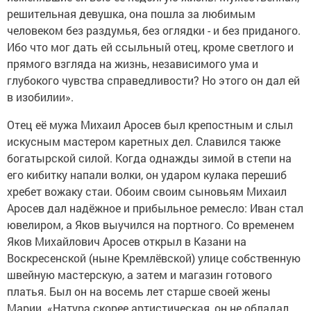
решительная девушка, она пошла за любимым
человеком без раздумья, без оглядки - и без приданого.
Ибо что мог дать ей ссыльный отец, кроме светлого и
прямого взгляда на жизнь, независимого ума и
глубокого чувства справедливости? Но этого он дал ей
в изобилии».
Отец её мужа Михаил Аросев был крепостным и слыл
искусным мастером каретных дел. Славился также
богатырской силой. Когда однажды зимой в степи на
его кибитку напали волки, он ударом кулака перешиб
хребет вожаку стаи. Обоим своим сыновьям Михаил
Аросев дал надёжное и прибыльное ремесло: Иван стал
ювелиром, а Яков выучился на портного. Со временем
Яков Михайлович Аросев открыл в Казани на
Воскресенской (ныне Кремлёвской) улице собственную
швейную мастерскую, а затем и магазин готового
платья. Был он на восемь лет старше своей жены
Марии. «Натура скорее артистическая, он не обладал