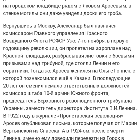
на городском кладбище рядом с Яковом Аросевым, в
стенке могилы они даже увидели доски его гроба.
Вернувшись в Москву, Александр был назначен
комиссаром Главного управления Красного
Воздушного Флота РСФСР. Уже 7-го ноября, в первую
годовщину революции, он пролетел на аэроплане над
Красной площадью, разбрасывая листовки с боевыми
призывами над трибуной, где стояли Ленин и его
соратники. Тогда же Аросев женился на Ольге Гоппен, с
которой познакомился ещё в Казани. В последующие
20 лет он сменил немало ответственных должностей:
комиссар штаба 10-й армии Южного фронта,
председатель Верховного революционного трибунала
Украины, заместитель директора Института В.И.Ленина.
В 1922 году в журнале «Пролетарская революция»
Аросев опубликовал письма, которые получал от Марии
Вертынской из Спасска. А в 1924-ом, после смерти
Ленина, именно ему доверили перевезти из Горок в