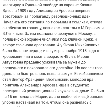
квартирку в Суконной слободе на окраине Казани.
Здесь в 1909 году Александра Аросева впервые
арестовали за пропаганду революционных идей.
Начались его скитания по тюрьмам и ссылкам, откуда
он сбежал за границу, познакомился там с М.Горьким и
В.Лениным. Затем подпольно вернулся в Москву, в
полицейской охранке числился под кличкой Кряж, и
вскоре его снова арестовали. А у Якова Михайловича
было больное сердце, и он умер в ноябре 1913 года от
кровоизлияния в мозг в возрасте 48 лет. Мария
Августовна преданно ухаживала за мужем до
последнего и похоронила его достойно. Но после этого
довольно быстро вновь вышла замуж. Её избранником
стал Виктор Францевич Вертынский, молодой врач,
приятель Александра Аросева, ещё в студентах
посещавший революционный кружок в их доме. Он был
на 15 лет младше Марии, давно любил её и ещё раньше
упорно настаивал на том, чтобы она развелась с