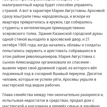
малограмотный народ будет способен управлять
страной. А вот в характере Марии Августовны Аросевой
сразу взыграли гены народовольца, и вскоре их
квартира превратилась в кружок, где собирались
студенты и интеллигенция преимущественно
эсеровского толка. Здание Казанской городской думы
одной стеной выходило в аросевский двор, и 21
октября 1905 года, когда начались облавы и солдаты
попытались окружить и арестовать собравшихся в
этом районе революционеров, Мария Августовна с
сыном Александром организовали их спасение -
вывели через свой дровяной сарай, из которого вёл
подземный ход в соседний Вшивый переулок. Десяток
человек, которые не успели уйти, Аросевы укрыли в
мастерской под видом рабочих.
Глава семейства между тем окончательно разорился и,
испытывая недостаток в средствах, продал дом с
мастерской и магазином и перевёз семью в дешёвую