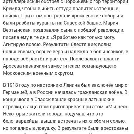
артиллерийский обстрел с Воробьёвых гор территории
Кремля, чтобы выбить оттуда правительственные
войска. При этом пострадали кремлёвские соборы и
были разбиты куранты на Спасской башне. Мария
Вертынская, поздравляя сына с победой революции,
писала ему в те дни: «Я работаю как только могу.
Агитирую вовсю. Результаты блестящие; волна
большевизма, вернее вера и надежда в большевиков, в
народе всё растёт и растёт». После захвата власти
Аросева назначили заместителем командующего
Московским военным округом.
В 1918 году по настоянию Ленина был заключён мир с
Германией, а в России началась гражданская война. В
конце июля в Спасск вошли красные латышские
стрелки, с акцентом приговаривая при этом: «Мы чех».
Некоторые жители города, подумав, что это
белогвардейцы, вышли встречать их хлебом и солью,
но попались в ловушку. В результате были арестованы