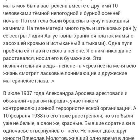
мать моя была застрелена вместе с другими 10
человеками тёмной непогодной и бурной осенней
ночью. Потом тела были брошены в кучу и закиданы
камнями. На теле матери много пуль и штыковых ран (у
её сестры Лидии Августовны хранился платок мамы с
засохшей кровью и истыканный штыками). Одна пуля
пробила ей глаз и стекло в пенсне. Я с ним никогда не
расставался, носил его в бумажнике. Эта
незначительная вещь - пенсне - а через неё на меня всю
жизнь смотрят ласковые понимающие и дружеские
материнские глаза...»
В июле 1937 года Александра Аросева арестовали и
объявили «врагом народа», участником
контрреволюционной террористической организации. А
10 февраля 1938-го его тоже расстреляли, но это были
уже не белые, а свои же, красные. Бывшие соратни ки в
одночасье отвернулись от него. Не помог даже друг
юности Вячеслав Молотов, живший одно время в доме