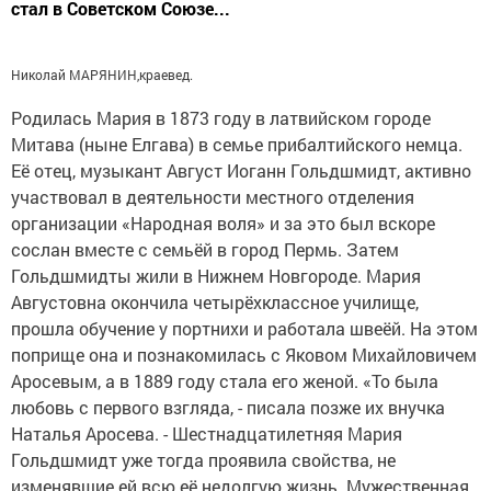
стал в Советском Союзе...
Николай МАРЯНИН,
краевед.
Родилась Мария в 1873 году в латвийском городе
Митава (ныне Елгава) в семье прибалтийского немца.
Её отец, музыкант Август Иоганн Гольдшмидт, активно
участвовал в деятельности местного отделения
организации «Народная воля» и за это был вскоре
сослан вместе с семьёй в город Пермь. Затем
Гольдшмидты жили в Нижнем Новгороде. Мария
Августовна окончила четырёхклассное училище,
прошла обучение у портнихи и работала швеёй. На этом
поприще она и познакомилась с Яковом Михайловичем
Аросевым, а в 1889 году стала его женой. «То была
любовь с первого взгляда, - писала позже их внучка
Наталья Аросева. - Шестнадцатилетняя Мария
Гольдшмидт уже тогда проявила свойства, не
изменявшие ей всю её недолгую жизнь. Мужественная,