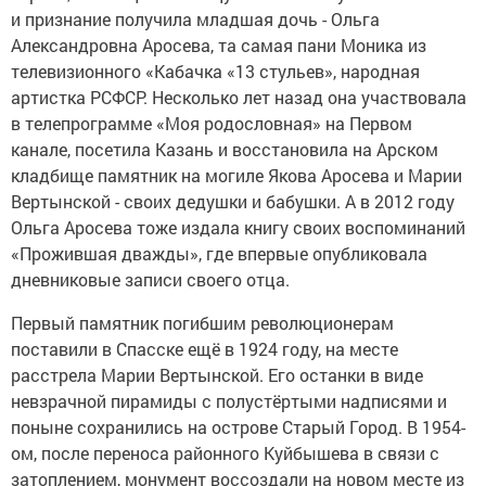
и признание получила младшая дочь - Ольга
Александровна Аросева, та самая пани Моника из
телевизионного «Кабачка «13 стульев», народная
артистка РСФСР. Несколько лет назад она участвовала
в телепрограмме «Моя родословная» на Первом
канале, посетила Казань и восстановила на Арском
кладбище памятник на могиле Якова Аросева и Марии
Вертынской - своих дедушки и бабушки. А в 2012 году
Ольга Аросева тоже издала книгу своих воспоминаний
«Прожившая дважды», где впервые опубликовала
дневниковые записи своего отца.
Первый памятник погибшим революционерам
поставили в Спасске ещё в 1924 году, на месте
расстрела Марии Вертынской. Его останки в виде
невзрачной пирамиды с полустёртыми надписями и
поныне сохранились на острове Старый Город. В 1954-
ом, после переноса районного Куйбышева в связи с
затоплением, монумент воссоздали на новом месте из