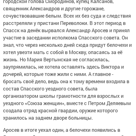
городской голова Смородинов, купец Калсанов,
священник Александров и другие горожане,
сочувствовавшие белым. Всех их без суда и следствия
расстреляли у пристани Переволоки. В этот период в
Спасск на денёк вырвался Александр Аросев и принял
участие в заседании исполкома Спасского совета. Он
знал, что через несколько дней сюда придут белочехи и
хотел увезти мать с собой в Москву, опасаясь за её
жизнь. Но Мария Вертынская не согласилась,
заупрямилась, не хотела оставлять здесь Виктора и
дочерей, которые тоже жили с ними. А главное -
бросать своё дело, ведь она к тому времени входила в
состав Спасского уездного совета, была
организатором школы грамотности для взрослых и
уездного «Союза женщин», вместе с Петром Деляевым
создала отряд красной гвардии, оружие которого
хранилось на заднем дворе больницы.
Аросев в итоге уехал один, а белочехи появились в