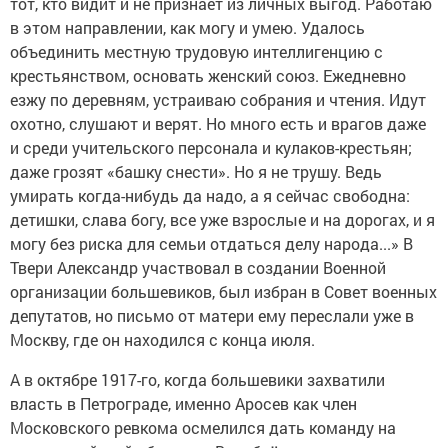
тот, кто видит и не признаёт из личных выгод. Работаю
в этом направлении, как могу и умею. Удалось
объединить местную трудовую интеллигенцию с
крестьянством, основать женский союз. Ежедневно
езжу по деревням, устраиваю собрания и чтения. Идут
охотно, слушают и верят. Но много есть и врагов даже
и среди учительского персонала и кулаков-крестьян;
даже грозят «башку снести». Но я не трушу. Ведь
умирать когда-нибудь да надо, а я сейчас свободна:
детишки, слава богу, все уже взрослые и на дорогах, и я
могу без риска для семьи отдаться делу народа...» В
Твери Александр участвовал в создании Военной
организации большевиков, был избран в Совет военных
депутатов, но письмо от матери ему переслали уже в
Москву, где он находился с конца июля.
А в октябре 1917-го, когда большевики захватили
власть в Петрограде, именно Аросев как член
Московского ревкома осмелился дать команду на