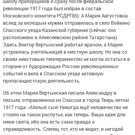
школу прапорщиков и сразу после февральской
революции 1917 года был избран в состав
Московского комитета РСДРП(б). А Мария Августовна
вслед за молодым мужем отправилась в село Войкино
Спасского уезда Казанской губернии (сейчас оно
расположено в Алексеевском районе Татарстана).
Здесь Виктор Вертынский работал врачом, а Мария
устроилась учительницей в местную школу. Но она со
своим неистовым темпераментом не могла остаться в
стороне от будоражащих Россию революционных
событий и вела в Спасском уезде активную
пропагандистскую деятельность.
Об этом Мария Вертынская писала Александру в
письме, отправленном из Спасска в город Тверь летом
1917 года: «Милый сын! Никогда ещё человечество не
стояло на таком распутье, как теперь. Ваша идея для
меня свята, ибо она есть сама правда и
справедливость. Слепец тот, кто не видит, и негодяй