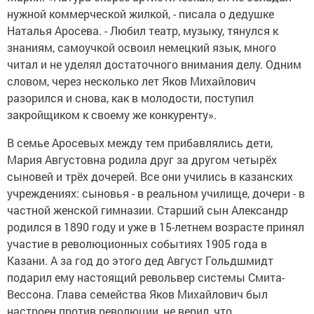
нужной коммерческой жилкой, - писала о дедушке
Наталья Аросева. - Любил театр, музыку, тянулся к
знаниям, самоучкой освоил немецкий язык, много
читал и не уделял достаточного внимания делу. Одним
словом, через несколько лет Яков Михайлович
разорился и снова, как в молодости, поступил
закройщиком к своему же конкуренту».
В семье Аросевых между тем прибавлялись дети,
Мария Августовна родила друг за другом четырёх
сыновей и трёх дочерей. Все они учились в казанских
учреждениях: сыновья - в реальном училище, дочери - в
частной женской гимназии. Старший сын Александр
родился в 1890 году и уже в 15-летнем возрасте принял
участие в революционных событиях 1905 года в
Казани. А за год до этого дед Август Гольдшмидт
подарил ему настоящий револьвер системы Смита-
Вессона. Глава семейства Яков Михайлович был
настроен против революции, не верил, что