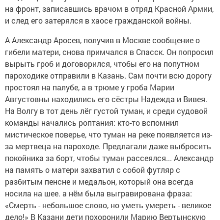
на фронт, записавшись врачом в отряд Красной Армии,
и след его затерялся в хаосе гражданской войны.
А Александр Аросев, получив в Москве сообщение о
гибели матери, снова примчался в Спасск. Он попросил
вырыть гроб и договорился, чтобы его на попутном
пароходике отправили в Казань. Сам почти всю дорогу
простоял на палубе, а в трюме у гроба Марии
Августовны находились его сёстры Надежда и Вивея.
На Волгу в тот день лёг густой туман, и среди судовой
команды начались роптания: кто-то вспомнил
мистическое поверье, что туман на реке появляется из-
за мертвеца на пароходе. Предлагали даже выбросить
покойника за борт, чтобы туман рассеялся... Александр
на память о матери захватил с собой футляр с
разбитым пенсне и медальон, который она всегда
носила на шее. а нём была выгравирована фраза:
«Смерть - небольшое слово, но уметь умереть - великое
дело!» В Казани дети похоронили Марию Вертынскую