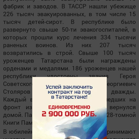
фабрик и заводов. В ТАССР нашли убежище
226 тысяч эвакуированных, в том числе 15
тысяч детей-сирот. В республике было
развернуто свыше 50-ти эвакогоспиталей, в
которых прошли курс лечения 334 тысячи
раненых воинов. Из них 207 тысяч
возвратились в строй. Свыше 100 тысяч
уроженцев Татарстана были награждены
орденами и медалями. 186 уроженцев нашей
республики удостоены звания Героя
Советского Союза, а Николай Георгиевич
Столяров удостоен этого звания дважды.
Каждый второй из 700 тысяч ушедших на
фронт из нашей республики не вернулся
домой. Память о них увековечена в 28-томной
Книги Памяти.
В юбилейном песенном марафоне принимают