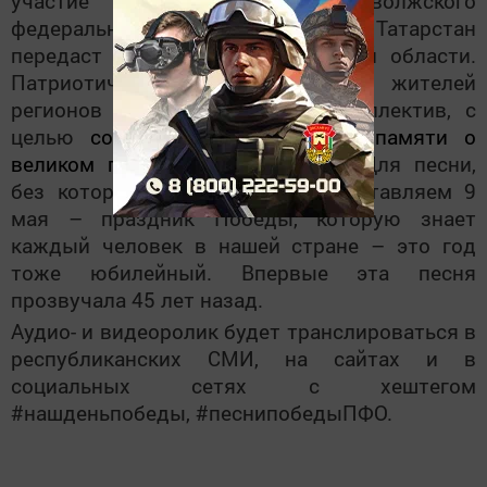
участие все 14 регионов Приволжского
федерального округа. Республика Татарстан
передаст эстафету Нижегородской области.
Патриотическая акция
объединит жителей
регионов в единый народный коллектив, с
целью
сохранения исторической памяти о
великом подвиге нашего народа.
Для песни,
без которой мы сейчас не представляем 9
мая – праздник Победы, которую знает
каждый человек в нашей стране – это год
тоже юбилейный. Впервые эта песня
прозвучала 45 лет назад.
Аудио- и видеоролик будет транслироваться в
республиканских СМИ
, на сайтах
и в
социальных сетях с хештегом
#нашденьпобеды, #песнипобедыПФО.