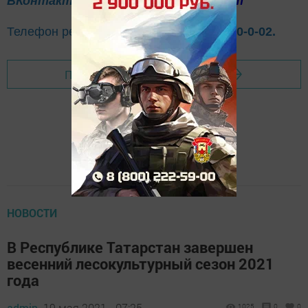
ВКонтакте
Одноклассники
Telegram
Телефон рекламного отдела
8(843)47-30-0-02.
Перейти на страницу новости
НОВОСТИ
В Республике Татарстан завершен
весенний лесокультурный сезон 2021
года
admin,
19 мая 2021 - 07:25
1025
0
0