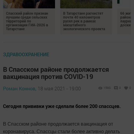
Спасский район признан
В Татарстане расчистят
66 жите
лучшим среди сельских
почти 40 километров
района 
территорий по
русел рек в рамках
лауреат
организации ГИА-2026 в
масштабного
доски п
Татарстане
экологического проекта
ЗДРАВООХРАНЕНИЕ
В Спасском районе продолжается
вакцинация против COVID-19
Роман Коннов,
18 мая 2021 - 19:00
1580
0
0
Сегодня прививки уже сделали более 200 спассцев.
В Спасском районе продолжается вакцинация от
коронавируса. Спассцы стали более активно делать