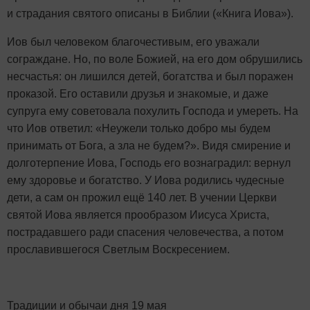
и страдания святого описаны в Библии («Книга Иова»).
Иов был человеком благочестивым, его уважали
сограждане. Но, по воле Божией, на его дом обрушились
несчастья: он лишился детей, богатства и был поражен
проказой. Его оставили друзья и знакомые, и даже
супруга ему советовала похулить Господа и умереть. На
что Иов ответил: «Неужели только добро мы будем
принимать от Бога, а зла не будем?». Видя
смирение и
долготерпение Иова, Господь его вознаградил: вернул
ему здоровье и богатство. У Иова родились чудесные
дети, а сам он прожил ещё 140 лет. В
учении Церкви
святой Иова является прообразом Иисуса Христа,
пострадавшего ради спасения человечества, а потом
прославившегося Светлым Воскресением.
Традиции и обычаи дня 19 мая