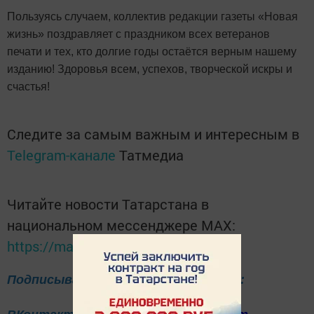
Пользуясь случаем
, коллектив редакции газеты «Новая
жизнь» поздравляет с праздником всех ветеранов
печати и тех, кто долгие годы остаётся верным нашему
изданию! Здоровья всем, успехов, творческой искры и
счастья!
Следите за самым важным и интересным в
Telegram-канале
Татмедиа
Читайте новости Татарстана в
национальном мессенджере MАХ:
https://max.ru/tatmedia
Подписывайтесь на нас в соцсетях: