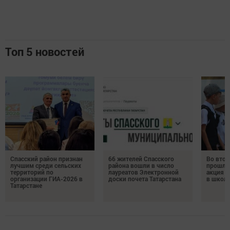
Топ 5 новостей
Спасский район признан
66 жителей Спасского
Во втор
лучшим среди сельских
района вошли в число
прошла
территорий по
лауреатов Электронной
акция «
организации ГИА-2026 в
доски почета Татарстана
в школ
Татарстане