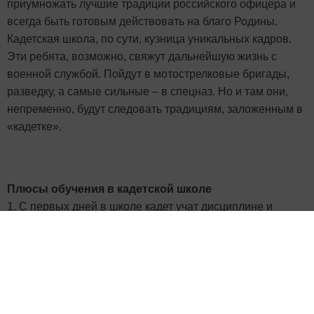
приумножать лучшие традиции российского офицера и
всегда быть готовым действовать на благо Родины.
Кадетская школа, по сути, кузница уникальных кадров.
Эти ребята, возможно, свяжут дальнейшую жизнь с
военной службой. Пойдут в мотострелковые бригады,
разведку, а самые сильные – в спецназ. Но и там они,
непременно, будут следовать традициям, заложенным в
«кадетке».
Плюсы обучения в кадетской школе
1. С первых дней в школе кадет учат дисциплине и
самостоятельности – содержать в чистоте и порядке
форму и личные вещи, усердно готовиться к урокам,
посещать дополнительные занятия.
2. В почёте - хорошая успеваемость и взаимопомощь,
поэтому кадет должен внимательно следить не только за
своими оценками, но и за оценками товарища.