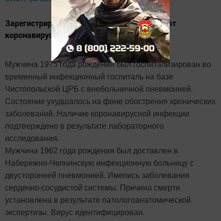
Зарегистрированы еще два случая смерти от
коронавирусной инфекции в Татарстане.
Мужчина 1975 года рождения был госпитализирован во
временный инфекционный госпиталь на базе
Чистопольской ЦРБ с внебольничной пневмонией.
Состояние ухудшалось на фоне обострения хронических
заболеваний. Наличие коронавирусной инфекции
подтверждено в результате лабораторного
исследования.
Мужчина 1962 года рождения был доставлен в
Набережно-Челнинскую инфекционную больницу с
двусторонней пневмонией. Имелись заболевания
сердечно-сосудистой системы. Причина смерти
установлена в результате патологоанатомической
экспертизы. Вирус идентифицирован.