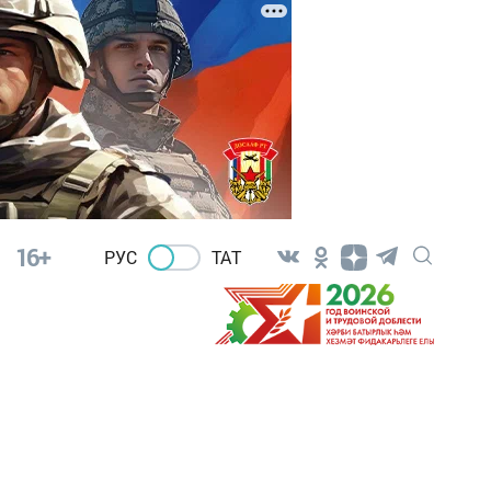
16+
РУС
ТАТ