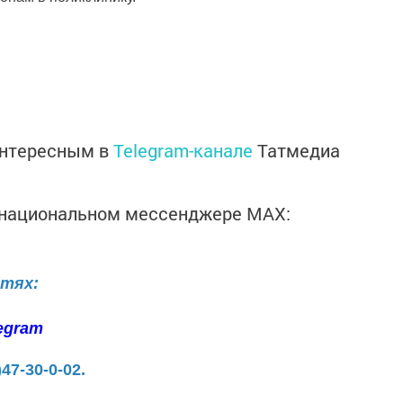
интересным в
Telegram-канале
Татмедиа
в национальном мессенджере MАХ:
етях:
egram
)47-30-0-02.