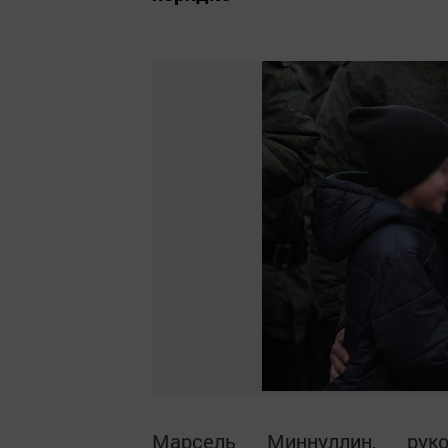
Марсель Миннуллин, руко