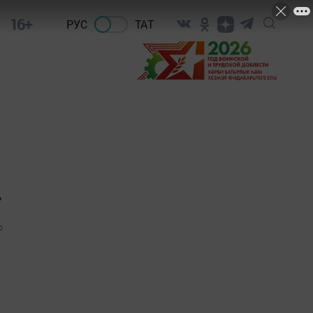
16+
РУС
ТАТ
»
0