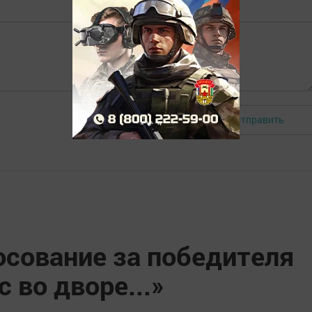
Отправить
Авторизоваться
осование за победителя
с во дворе...»