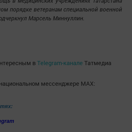
омощь в медицинских учреждениях Татарстана
ном порядке ветеранам специальной военной
 подчеркнул Марсель Миннуллин.
интересным в
Telegram-канале
Татмедиа
в национальном мессенджере MАХ:
етях:
egram