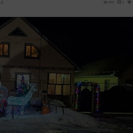
44
996
0