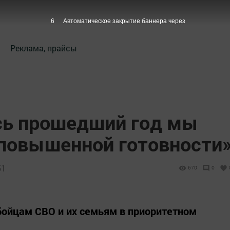
5
Автоматическое закрытие баннера через
Реклама, прайсы
сь прошедший год мы
повышенной готовности
51
670
0
бойцам СВО и их семьям в приоритетном