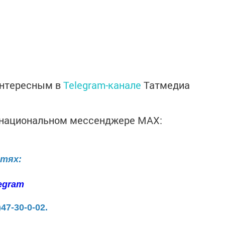
интересным в
Telegram-канале
Татмедиа
в национальном мессенджере MАХ:
етях:
egram
)47-30-0-02.