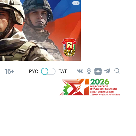
16+
РУС
ТАТ