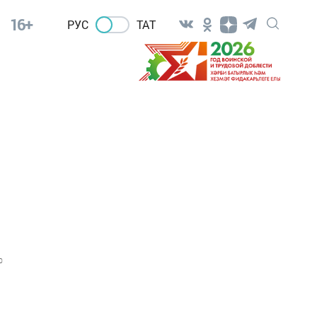
16+
РУС
ТАТ
0