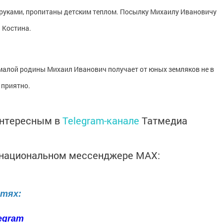
 руками, пропитаны детским теплом. Посылку Михаилу Ивановичу
 Костина.
 малой родины Михаил Иванович получает от юных земляков не в
 приятно.
интересным в
Telegram-канале
Татмедиа
в национальном мессенджере MАХ:
етях:
egram