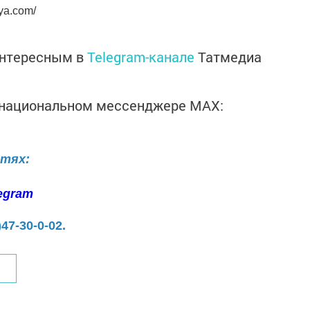
ya.com/
интересным в
Telegram-канале
Татмедиа
в национальном мессенджере MАХ:
етях:
egram
)47-30-0-02.