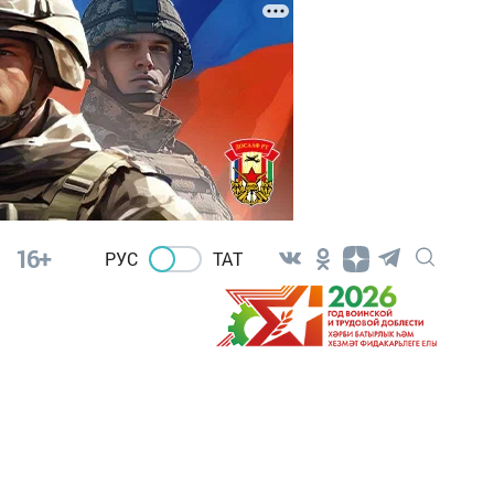
16+
РУС
ТАТ