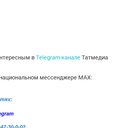
интересным в
Telegram-канале
Татмедиа
в национальном мессенджере MАХ:
етях:
egram
)47-30-0-02.