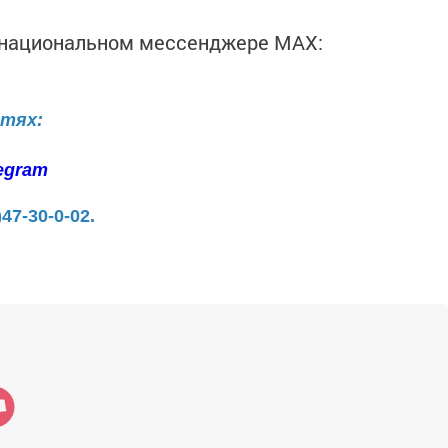
в национальном мессенджере MАХ:
етях:
egram
)47-30-0-02.